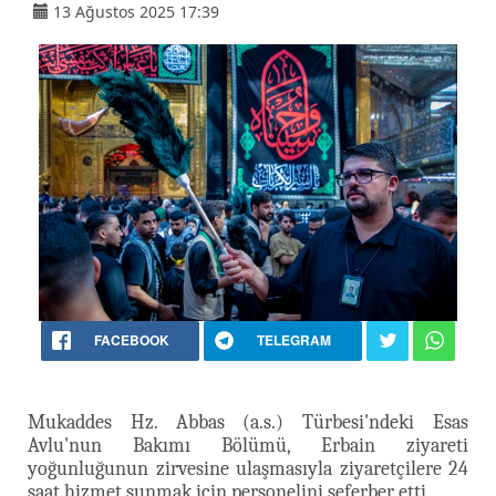
13 Ağustos 2025 17:39
FACEBOOK
TELEGRAM
Mukaddes Hz. Abbas (a.s.) Türbesi'ndeki Esas
Avlu'nun Bakımı Bölümü, Erbain ziyareti
yoğunluğunun zirvesine ulaşmasıyla ziyaretçilere 24
saat hizmet sunmak için personelini seferber etti.