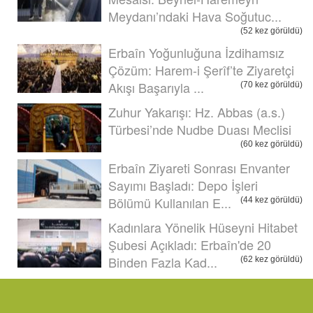
Meydanı’ndaki Hava Soğutuc...
(52 kez görüldü)
Erbaîn Yoğunluğuna İzdihamsız
Çözüm: Harem-i Şerîf’te Ziyaretçi
Akışı Başarıyla ...
(70 kez görüldü)
Zuhur Yakarışı: Hz. Abbas (a.s.)
Türbesi’nde Nudbe Duası Meclisi
(60 kez görüldü)
Erbaîn Ziyareti Sonrası Envanter
Sayımı Başladı: Depo İşleri
Bölümü Kullanılan E...
(44 kez görüldü)
Kadınlara Yönelik Hüseyni Hitabet
Şubesi Açıkladı: Erbaîn'de 20
Binden Fazla Kad...
(62 kez görüldü)