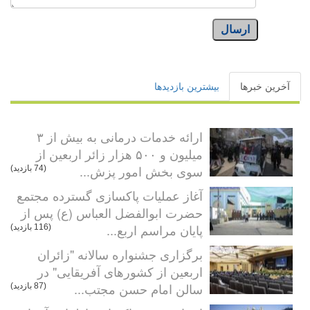
ارسال
آخرین خبرها
بیشترین بازدیدها
ارائه خدمات درمانی به بیش از ۳
میلیون و ۵۰۰ هزار زائر اربعین از
سوی بخش امور پزش...
(74 بازدید)
آغاز عملیات پاکسازی گسترده مجتمع
حضرت ابوالفضل العباس (ع) پس از
پایان مراسم اربع...
(116 بازدید)
برگزاری جشنواره سالانه "زائران
اربعین از کشورهای آفریقایی" در
سالن امام حسن مجتب...
(87 بازدید)