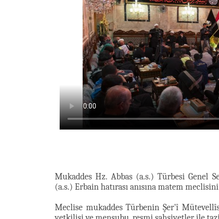
Mukaddes Hz. Abbas (a.s.) Türbesi Genel Se
(a.s.) Erbain hatırası anısına matem meclisin
Meclise mukaddes Türbenin Şer'î Mütevellîs
yetkilisi ve mensubu, resmi şahsiyetler ile taz