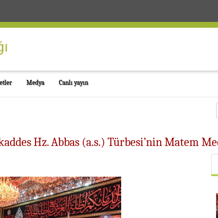
etler
Medya
Canlı yayın
kaddes Hz. Abbas (a.s.) Türbesi’nin Matem Me