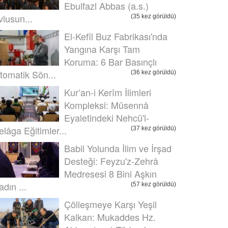
Ebulfazl Abbas (a.s.)
vlusun...
(35 kez görüldü)
El-Kefîl Buz Fabrikası'nda
Yangına Karşı Tam
Koruma: 6 Bar Basınçlı
tomatik Sön...
(36 kez görüldü)
Kur’an-i Kerîm İlimleri
Kompleksi: Müsennâ
Eyaletindeki Nehcü'l-
elâga Eğitimler...
(37 kez görüldü)
Babil Yolunda İlim ve İrşad
Desteği: Feyzu'z-Zehrâ
Medresesi 8 Bini Aşkın
adın ...
(57 kez görüldü)
Çölleşmeye Karşı Yeşil
Kalkan: Mukaddes Hz.