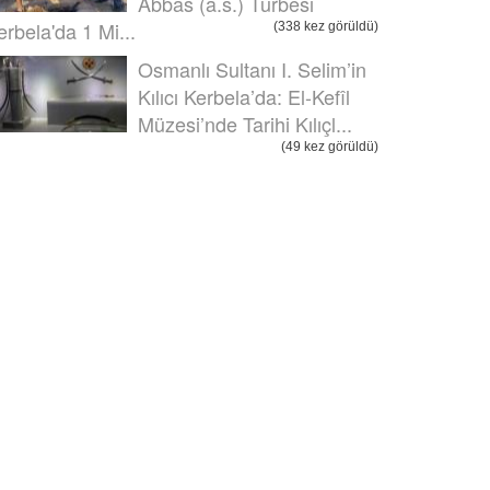
Abbas (a.s.) Türbesi
erbela'da 1 Mi...
(338 kez görüldü)
Osmanlı Sultanı I. Selim’in
Kılıcı Kerbela’da: El-Kefîl
Müzesi’nde Tarihi Kılıçl...
(49 kez görüldü)