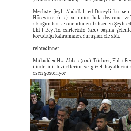
Mecliste Şeyh Abdullah ed-Duceylî bir sem
Hüseyin'e (a.s.) ve onun hak davasına ve
olduğundan ve öneminden bahseden Şeyh ed
Ehl-i Beyt’in esirlerinin (a.s.) başına gelen
koruduğu kahramanca duruşları ele aldı.
relatedinner
Mukaddes Hz. Abbas (a.s.) Türbesi, Ehl-i Beyt
ilimlerini, faziletlerini ve güzel hayatlar
özen gösteriyor.