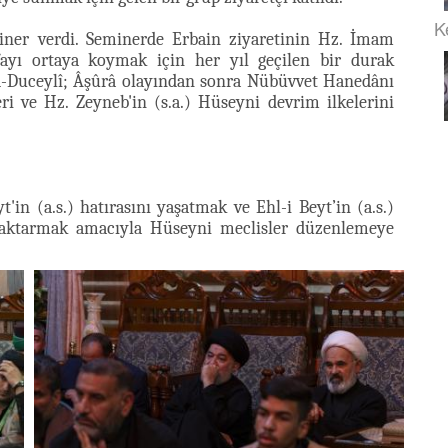
K
iner verdi. Seminerde Erbain ziyaretinin Hz. İmam
fayı ortaya koymak için her yıl geçilen bir durak
-Duceylî; Âşûrâ olayından sonra Nübüvvet Hanedânı
leri ve Hz. Zeyneb'in (s.a.) Hüseyni devrim ilkelerini
'in (a.s.) hatırasını yaşatmak ve Ehl-i Beyt’in (a.s.)
ını aktarmak amacıyla Hüseyni meclisler düzenlemeye