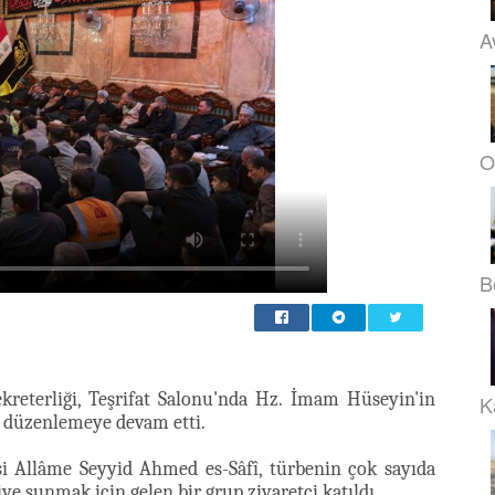
A
O
B
kreterliği, Teşrifat Salonu'nda Hz. İmam Hüseyin'in
K
i düzenlemeye devam etti.
i Allâme Seyyid Ahmed es-Sâfî, türbenin çok sayıda
iye sunmak için gelen bir grup ziyaretçi katıldı.