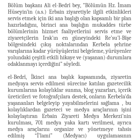
Bölüm başkanı Ali el-Bedrî bey, "Bölümün Hz. İmam
Hüseyin'in (a.s.) Erbain ziyaretiyle ilgili etkinlikleri
servis etmek için iki ana başlığı olan kapsamlı bir plan
hazırladığını, birinci ana başlığın mukaddes türbe
bölümlerinin hizmet faaliyetlerini servis etme ve
ziyaretçilerin Irak'ın en güneyindeki Re’su'l-Bîşe
bölgesindeki çıkış noktalarından Kerbela şehrine
varışlarına kadar yürüyüşlerini belgeleme, yürüyenler
yolundaki çeşitli etkili hikaye ve (yaşanan) durumlara
odaklanmayı içerdiğini" söyledi.
el-Bedrî, İkinci ana başlık kapsamında, ziyaretin
medyaya servis edilmesi sürecine katılan gazetecilik
kurumlarına kolaylıklar sunma, blog yazarları, içerik
üreticileri ve fotoğrafçılara destek, onların Kerbela'da
yaşananları belgeleyip yayabilmelerini sağlama , bu
kolaylıklardan gazeteci ve medya araçlarının işini
kolaylaştıran Erbain Ziyareti Medya Merkezi'nin
kurulması, 701 medya yaka kartı verilmesi, ayrıca
medya araçlarını organize ve yönetmeye tahsis
edilmiş “İ’lami” (Medyacı) uygulamasının