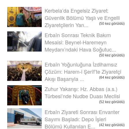
Kerbela’da Engelsiz Ziyaret:
Güvenlik Bölümü Yaşlı ve Engelli
Ziyaretçilerin Yan...
(50 kez görüldü)
Erbaîn Sonrası Teknik Bakım
Mesaisi: Beynel-Haremeyn
Meydanı’ndaki Hava Soğutuc...
(50 kez görüldü)
Erbaîn Yoğunluğuna İzdihamsız
Çözüm: Harem-i Şerîf’te Ziyaretçi
Akışı Başarıyla ...
(64 kez görüldü)
Zuhur Yakarışı: Hz. Abbas (a.s.)
Türbesi’nde Nudbe Duası Meclisi
(52 kez görüldü)
Erbaîn Ziyareti Sonrası Envanter
Sayımı Başladı: Depo İşleri
Bölümü Kullanılan E...
(42 kez görüldü)