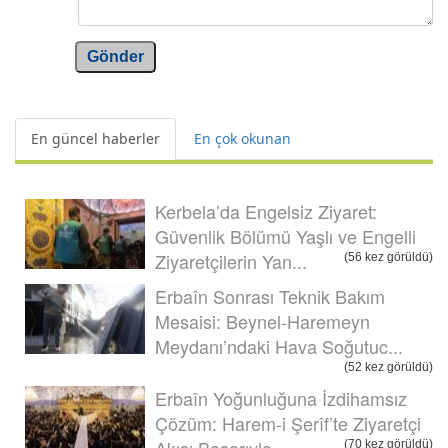
Gönder
En güncel haberler
En çok okunan
Kerbela’da Engelsiz Ziyaret:
Güvenlik Bölümü Yaşlı ve Engelli
Ziyaretçilerin Yan...
(56 kez görüldü)
Erbaîn Sonrası Teknik Bakım
Mesaisi: Beynel-Haremeyn
Meydanı’ndaki Hava Soğutuc...
(52 kez görüldü)
Erbaîn Yoğunluğuna İzdihamsız
Çözüm: Harem-i Şerîf’te Ziyaretçi
Akışı Başarıyla ...
(70 kez görüldü)