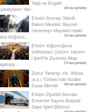
Yaşlı ve Engelli
iyaretçilerin Yan...
(56 kez görüldü)
Erbaîn Sonrası Teknik
Bakım Mesaisi: Beynel-
Haremeyn Meydanı’ndaki
ava Soğutuc...
(52 kez görüldü)
Erbaîn Yoğunluğuna
İzdihamsız Çözüm: Harem-
i Şerîf’te Ziyaretçi Akışı
aşarıyla ...
(70 kez görüldü)
Zuhur Yakarışı: Hz. Abbas
(a.s.) Türbesi’nde Nudbe
Duası Meclisi
(60 kez görüldü)
Erbaîn Ziyareti Sonrası
Envanter Sayımı Başladı:
Depo İşleri Bölümü
(44 kez görüldü)