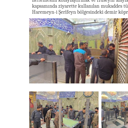
ilerlemesini kolaylaştırmak ve Hüseyni alay
kapsamında ziyarette kullanılan mukaddes tür
Haremeyn-i Şerîfeyn bölgesindeki demir köprü