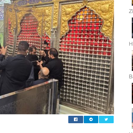
Z
H
B