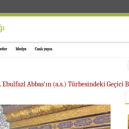
etler
Medya
Canlı yayın
 Ebulfazl Abbas'ın (a.s.) Türbesindeki Geçici