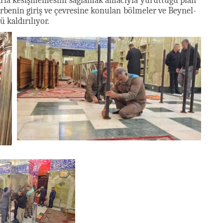
larla kesişmemesini sağlamak amacıyla yürüttüğü plan
benin giriş ve çevresine konulan bölmeler ve Beynel-
 kaldırılıyor.