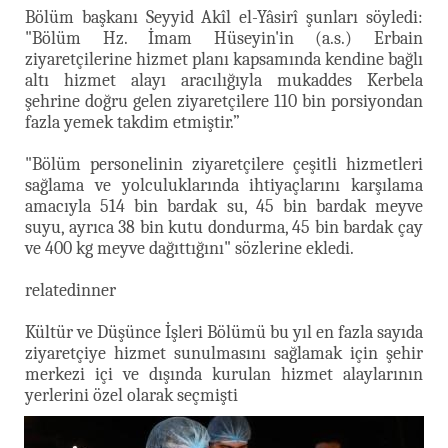
Bölüm başkanı Seyyid Akîl el-Yâsirî şunları söyledi:
"Bölüm Hz. İmam Hüseyin'in (a.s.) Erbain
ziyaretçilerine hizmet planı kapsamında kendine bağlı
altı hizmet alayı aracılığıyla mukaddes Kerbela
şehrine doğru gelen ziyaretçilere 110 bin porsiyondan
fazla yemek takdim etmiştir.”
"Bölüm personelinin ziyaretçilere çeşitli hizmetleri
sağlama ve yolculuklarında ihtiyaçlarını karşılama
amacıyla 514 bin bardak su, 45 bin bardak meyve
suyu, ayrıca 38 bin kutu dondurma, 45 bin bardak çay
ve 400 kg meyve dağıttığını" sözlerine ekledi.
relatedinner
Kültür ve Düşünce İşleri Bölümü bu yıl en fazla sayıda
ziyaretçiye hizmet sunulmasını sağlamak için şehir
merkezi içi ve dışında kurulan hizmet alaylarının
yerlerini özel olarak seçmişti