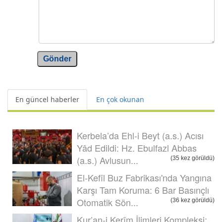
Gönder
En güncel haberler
En çok okunan
Kerbela’da Ehl-i Beyt (a.s.) Acısı
Yâd Edildi: Hz. Ebulfazl Abbas
(a.s.) Avlusun...
(35 kez görüldü)
El-Kefîl Buz Fabrikası'nda Yangına
Karşı Tam Koruma: 6 Bar Basınçlı
Otomatik Sön...
(36 kez görüldü)
Kur’an-i Kerîm İlimleri Kompleksi: