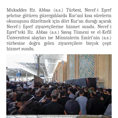
Mukaddes Hz. Abbas (a.s.) Türbesi, Necef-i Eşref
şehrine götüren güzergahlarda Kur'anî kısa sûrelerin
okunuşunu düzeltmek için dört Kur'an durağı açarak
Necef-i Eşref ziyaretçilerine hizmet sundu. Necef-i
Eşref'teki Hz. Abbas (a.s.) Savaş Tümeni ve el-Kefîl
Üniversitesi alayları ise Müminlerin Emîri'nin (a.s.)
türbesine doğru gelen ziyaretçilere birçok çeşit
hizmet sundu.