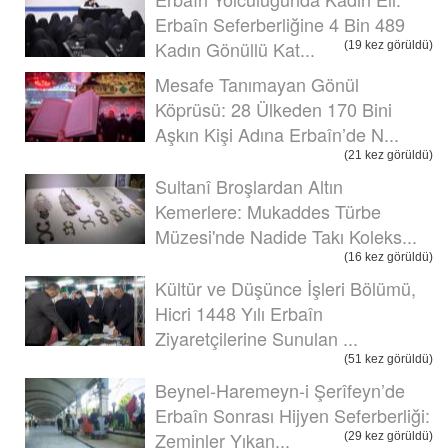
Erbaîn Seferberliğine 4 Bin 489
Kadın Gönüllü Kat...
(19 kez görüldü)
Mesafe Tanımayan Gönül
Köprüsü: 28 Ülkeden 170 Bini
Aşkın Kişi Adına Erbaîn’de N...
(21 kez görüldü)
Sultanî Broşlardan Altın
Kemerlere: Mukaddes Türbe
Müzesi'nde Nadide Takı Koleks...
(16 kez görüldü)
Kültür ve Düşünce İşleri Bölümü,
Hicri 1448 Yılı Erbaîn
Ziyaretçilerine Sunulan ...
(51 kez görüldü)
Beynel-Haremeyn-i Şerîfeyn’de
Erbaîn Sonrası Hijyen Seferberliği:
Zeminler Yıkan...
(29 kez görüldü)