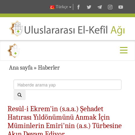
Türkçe
Ana sayfa
»
Haberler
Resûl-i Ekrem'in (s.a.a.) Şehadet
Hatırası Yıldönümünü Anmak İçin
Müminlerin Emîri'nin (a.s.) Türbesine
Akın Devam Ediyor