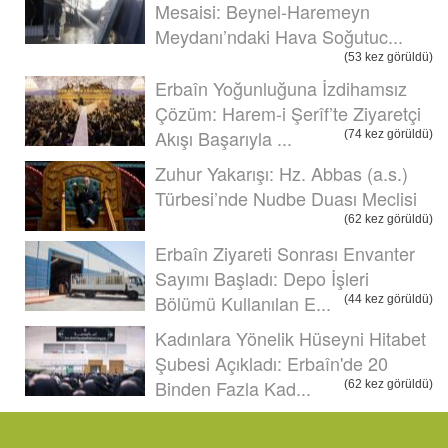
Mesaisi: Beynel-Haremeyn
Meydanı’ndaki Hava Soğutuc...
(53 kez görüldü)
Erbaîn Yoğunluğuna İzdihamsız
Çözüm: Harem-i Şerîf’te Ziyaretçi
Akışı Başarıyla ...
(74 kez görüldü)
Zuhur Yakarışı: Hz. Abbas (a.s.)
Türbesi’nde Nudbe Duası Meclisi
(62 kez görüldü)
Erbaîn Ziyareti Sonrası Envanter
Sayımı Başladı: Depo İşleri
Bölümü Kullanılan E...
(44 kez görüldü)
Kadınlara Yönelik Hüseyni Hitabet
Şubesi Açıkladı: Erbaîn'de 20
Binden Fazla Kad...
(62 kez görüldü)