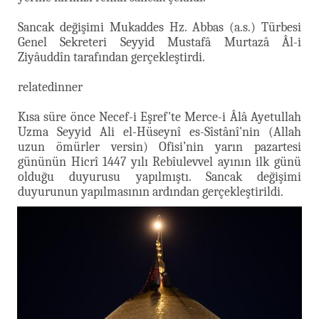
Sancak değişimi Mukaddes Hz. Abbas (a.s.) Türbesi
Genel Sekreteri Seyyid Mustafâ Murtazâ Âl-i
Ziyâuddîn tarafından gerçekleştirdi.
relatedinner
Kısa süre önce Necef-i Eşref'te Merce-i Âlâ Ayetullah
Uzma Seyyid Ali el-Hüseynî es-Sîstânî'nin (Allah
uzun ömürler versin) Ofisi’nin yarın pazartesi
gününün Hicrî 1447 yılı Rebîulevvel ayının ilk günü
olduğu duyurusu yapılmıştı. Sancak değişimi
duyurunun yapılmasının ardından gerçekleştirildi.