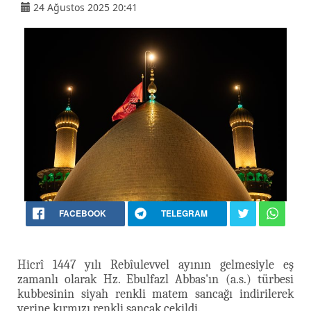
24 Ağustos 2025 20:41
FACEBOOK
TELEGRAM
Hicrî 1447 yılı Rebîulevvel ayının gelmesiyle eş
zamanlı olarak Hz. Ebulfazl Abbas'ın (a.s.) türbesi
kubbesinin siyah renkli matem sancağı indirilerek
yerine kırmızı renkli sancak çekildi.