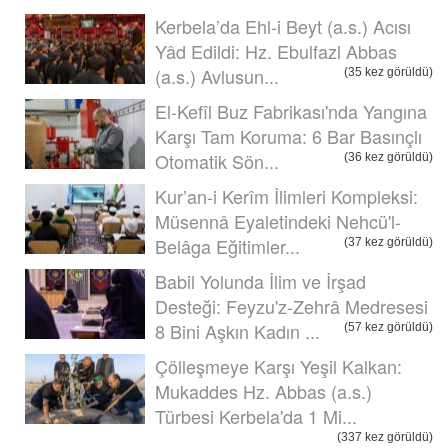
Kerbela’da Ehl-i Beyt (a.s.) Acısı
Yâd Edildi: Hz. Ebulfazl Abbas
(a.s.) Avlusun...
(35 kez görüldü)
El-Kefîl Buz Fabrikası'nda Yangına
Karşı Tam Koruma: 6 Bar Basınçlı
Otomatik Sön...
(36 kez görüldü)
Kur’an-i Kerîm İlimleri Kompleksi:
Müsennâ Eyaletindeki Nehcü'l-
Belâga Eğitimler...
(37 kez görüldü)
Babil Yolunda İlim ve İrşad
Desteği: Feyzu'z-Zehrâ Medresesi
8 Bini Aşkın Kadın ...
(57 kez görüldü)
Çölleşmeye Karşı Yeşil Kalkan:
Mukaddes Hz. Abbas (a.s.)
Türbesi Kerbela'da 1 Mi...
(337 kez görüldü)