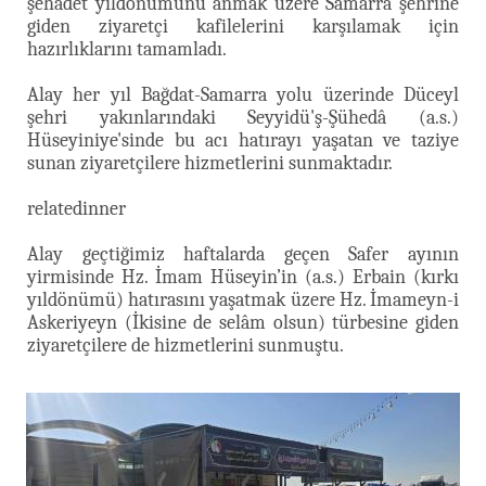
şehadet yıldönümünü anmak üzere Samarra şehrine
giden ziyaretçi kafilelerini karşılamak için
hazırlıklarını tamamladı.
Alay her yıl Bağdat-Samarra yolu üzerinde Düceyl
şehri yakınlarındaki Seyyidü'ş-Şühedâ (a.s.)
Hüseyiniye'sinde bu acı hatırayı yaşatan ve taziye
sunan ziyaretçilere hizmetlerini sunmaktadır.
relatedinner
Alay geçtiğimiz haftalarda geçen Safer ayının
yirmisinde Hz. İmam Hüseyin’in (a.s.) Erbain (kırkı
yıldönümü) hatırasını yaşatmak üzere Hz. İmameyn-i
Askeriyeyn (İkisine de selâm olsun) türbesine giden
ziyaretçilere de hizmetlerini sunmuştu.