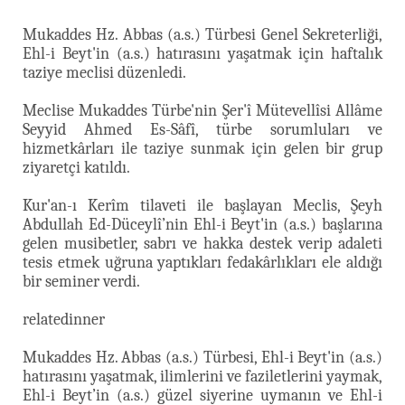
Mukaddes Hz. Abbas (a.s.) Türbesi Genel Sekreterliği,
Ehl-i Beyt'in (a.s.) hatırasını yaşatmak için haftalık
taziye meclisi düzenledi.
Meclise Mukaddes Türbe'nin Şer'î Mütevellîsi Allâme
Seyyid Ahmed Es-Sâfî, türbe sorumluları ve
hizmetkârları ile taziye sunmak için gelen bir grup
ziyaretçi katıldı.
Kur'an-ı Kerîm tilaveti ile başlayan Meclis, Şeyh
Abdullah Ed-Düceylî’nin
Ehl-i Beyt'in (a.s.) başlarına
gelen musibetler, sabrı ve hakka destek verip adaleti
tesis etmek uğruna yaptıkları fedakârlıkları ele aldığı
bir seminer verdi.
relatedinner
Mukaddes Hz. Abbas (a.s.) Türbesi, Ehl-i Beyt'in (a.s.)
hatırasını yaşatmak, ilimlerini ve faziletlerini yaymak,
Ehl-i Beyt’in (a.s.) güzel siyerine uymanın ve Ehl-i