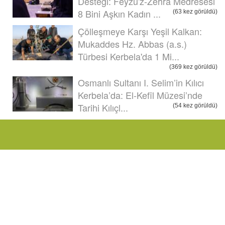
Desteği: Feyzu'z-Zehrâ Medresesi
8 Bini Aşkın Kadın ...
(63 kez görüldü)
Çölleşmeye Karşı Yeşil Kalkan:
Mukaddes Hz. Abbas (a.s.)
Türbesi Kerbela'da 1 Mi...
(369 kez görüldü)
Osmanlı Sultanı I. Selim’in Kılıcı
Kerbela’da: El-Kefîl Müzesi’nde
Tarihi Kılıçl...
(54 kez görüldü)