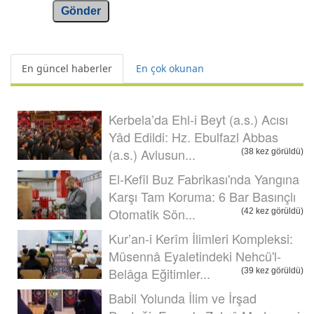
Gönder
En güncel haberler
En çok okunan
Kerbela’da Ehl-i Beyt (a.s.) Acısı
Yâd Edildi: Hz. Ebulfazl Abbas
(a.s.) Avlusun...
(38 kez görüldü)
El-Kefîl Buz Fabrikası'nda Yangına
Karşı Tam Koruma: 6 Bar Basınçlı
Otomatik Sön...
(42 kez görüldü)
Kur’an-i Kerîm İlimleri Kompleksi:
Müsennâ Eyaletindeki Nehcü'l-
Belâga Eğitimler...
(39 kez görüldü)
Babil Yolunda İlim ve İrşad