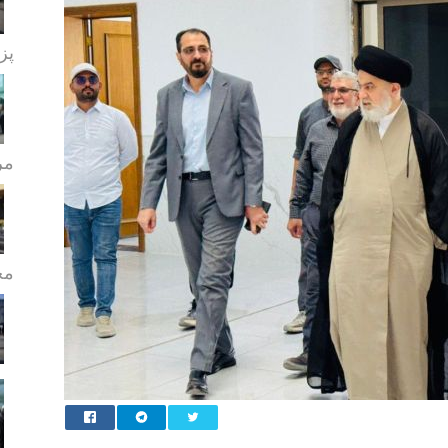
پز
مر
مج