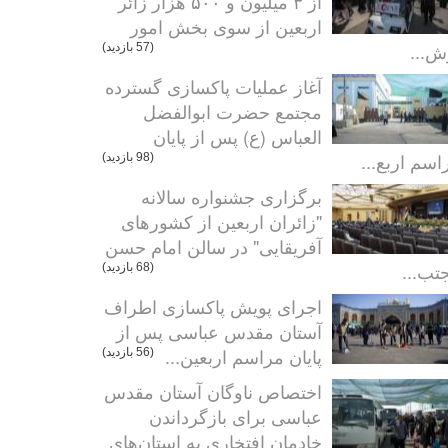
از ۳ میلیون و ۵۰۰ هزار زائر
اربعین از سوی بخش امور
ش...
(57 بازدید)
آغاز عملیات پاکسازی گسترده
مجتمع حضرت ابوالفضل
العباس (ع) پس از پایان
اسم اربع...
(98 بازدید)
برگزاری جشنواره سالانه
"زائران اربعین از کشورهای
آفریقایی" در سالن امام حسن
تب...
(68 بازدید)
اجرای پویش پاکسازی اطراف
آستان مقدس عباسی پس از
پایان مراسم اربعین...
(56 بازدید)
اختصاص ناوگان آستان مقدس
عباسی برای بازگرداندن
خادمان افتخاری به استان‌های