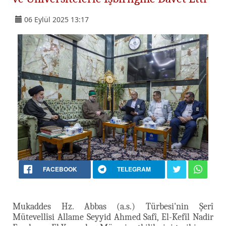
06 Eylül 2025 13:17
FACEBOOK
TELEGRAM
Mukaddes Hz. Abbas (a.s.) Türbesi'nin Şerî
Mütevellîsi Allame Seyyid Ahmed Safî, El-Kefîl Nadir