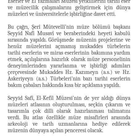
Eserler ve El Yazmaları Müzesi yetkililerini tarihi eser
ve müzecilik çalışmalarını geliştirmek için dünya
müzeleri ve üniversitelerle işbirliğine davet etti.
Bu çağrı, Şerî Mütevellî’nin müze bölümü başkanı
Seyyid Nafî Musavî ve beraberindeki heyeti kabulü
sırasında yapıldı. Görüşmede müzenin projelerine ve
henüz müzelerini açmamış mukaddes türbelerin
tarihi eserlerin ve miras eserlerinin bakımına yardım
etmek, açılışlarına hazırlık olarak müze personelinin
deneyimlerinden yararlanma ve işbirliği adımları
çerçevesinde Mukaddes Hz. Kazımeyn (a.s.) ve Hz.
Askeriyeyn (a.s.) Türbeleri'nin bazı tarihi eserlerin
bakım çabaları hakkında kısa bir açıklama yapıldı.
Seyyid Safî, El-Kefîl Müzesi'nin de yer aldığı dünya
müzeleri atlasının oluşturulması, seçkin çıkarım ve
tasarımla çok dilli olarak hazırlanması talimatını
verdi. Bu atlas özellikle müze misafirleri arasında
arkeoloji ve tarih uzmanlarına hediye edilerek
müzenin dünyaya açılan penceresi olacak.