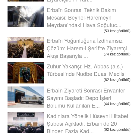
Erbaîn Sonrası Teknik Bakım
Mesaisi: Beynel-Haremeyn
Meydanı’ndaki Hava Soğutuc...
(53 kez görüldü)
Erbaîn Yoğunluğuna İzdihamsız
Çözüm: Harem-i Şerîf’te Ziyaretçi
Akışı Başarıyla ...
(74 kez görüldü)
Zuhur Yakarışı: Hz. Abbas (a.s.)
Türbesi’nde Nudbe Duası Meclisi
(62 kez görüldü)
Erbaîn Ziyareti Sonrası Envanter
Sayımı Başladı: Depo İşleri
Bölümü Kullanılan E...
(44 kez görüldü)
Kadınlara Yönelik Hüseyni Hitabet
Şubesi Açıkladı: Erbaîn'de 20
Binden Fazla Kad...
(62 kez görüldü)