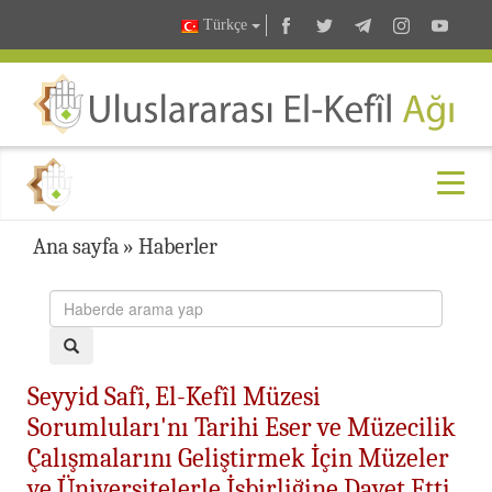
Türkçe
Ana sayfa
»
Haberler
Seyyid Safî, El-Kefîl Müzesi
Sorumluları'nı Tarihi Eser ve Müzecilik
Çalışmalarını Geliştirmek İçin Müzeler
ve Üniversitelerle İşbirliğine Davet Etti