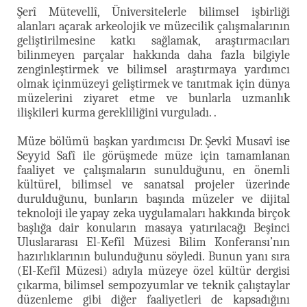
Şerî Mütevellî, Üniversitelerle bilimsel işbirliği
alanları açarak arkeolojik ve müzecilik çalışmalarının
geliştirilmesine katkı sağlamak, araştırmacıları
bilinmeyen parçalar hakkında daha fazla bilgiyle
zenginleştirmek ve bilimsel araştırmaya yardımcı
olmak içinmüzeyi geliştirmek ve tanıtmak için dünya
müzelerini ziyaret etme ve bunlarla uzmanlık
ilişkileri kurma gerekliliğini vurguladı. .
Müze bölümü başkan yardımcısı Dr. Şevkî Musavî ise
Seyyid Safî ile görüşmede müze için tamamlanan
faaliyet ve çalışmaların sunulduğunu, en önemli
kültürel, bilimsel ve sanatsal projeler üzerinde
durulduğunu, bunların başında müzeler ve dijital
teknoloji ile yapay zeka uygulamaları hakkında birçok
başlığa dair konuların masaya yatırılacağı Beşinci
Uluslararası El-Kefîl Müzesi Bilim Konferansı’nın
hazırlıklarının bulunduğunu söyledi. Bunun yanı sıra
(El-Kefîl Müzesi) adıyla müzeye özel kültür dergisi
çıkarma, bilimsel sempozyumlar ve teknik çalıştaylar
düzenleme gibi diğer faaliyetleri de kapsadığını