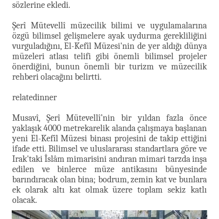
sözlerine ekledi.
Şerî Mütevellî müzecilik bilimi ve uygulamalarına
özgü bilimsel gelişmelere ayak uydurma gerekliliğini
vurguladığını, El-Kefîl Müzesi'nin de yer aldığı dünya
müzeleri atlası telifi gibi önemli bilimsel projeler
önerdiğini, bunun önemli bir turizm ve müzecilik
rehberi olacağını belirtti.
relatedinner
Musavî, Şerî Mütevellî’nin bir yıldan fazla önce
yaklaşık 4000 metrekarelik alanda çalışmaya başlanan
yeni El-Kefîl Müzesi binası projesini de takip ettiğini
ifade etti. Bilimsel ve uluslararası standartlara göre ve
Irak'taki İslâm mimarisini andıran mimari tarzda inşa
edilen ve binlerce müze antikasını bünyesinde
barındıracak olan bina; bodrum, zemin kat ve bunlara
ek olarak altı kat olmak üzere toplam sekiz katlı
olacak.