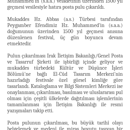
Muhammed'in (s.a.a.) velâdetinin üzerinden 1500 yıl
geçmesi vesilesiyle hatıra posta pulu çıkarıldı.
Mukaddes Hz. Abbas (a.s.) Türbesi tarafından
Peygamber Efendimiz Hz. Muhammed'in (s.a.a.)
doğumunun üzerinden 1500 yıl geçmesi anısına
düzenlenen festival, üç gün boyunca devam
etmektedir.
Pulun çıkarılması Irak İletişim Bakanlığı/Genel Posta
ve Tasarruf Şirketi ile işbirliği içinde geliyor ve
mukaddes türbedeki Kültür ve Düşünce İşleri
Bölümü'ne bağlı El-Cûd Tasarım Merkezi'nin
hazırladığı festivale özel görsel kimliğe göre
tasarlandı. Kataloglama ve Bilgi Sistemleri Merkezi ise
onaylanması, çıkarılması, basılması ve uluslararası pul
olması için çeşitli ülkelerde dağıtılması işlemlerinin
tamamlanması için İletişim Bakanlığı ile resmi
yazışmaları takip etti.
Posta pulunun çıkarılması, bu büyük tarihî olayı
belgelemek ve medenî ile miras boyutu taşıyan bir