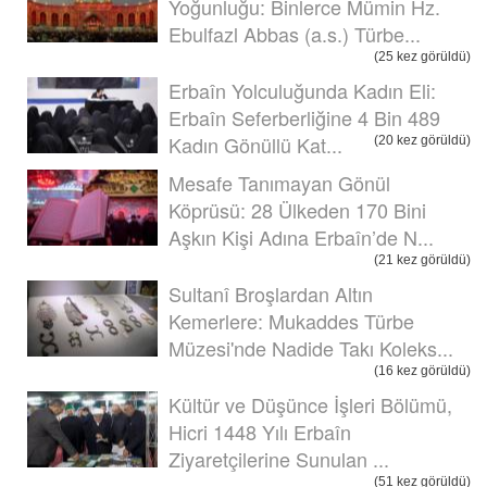
Yoğunluğu: Binlerce Mümin Hz.
Ebulfazl Abbas (a.s.) Türbe...
(25 kez görüldü)
Erbaîn Yolculuğunda Kadın Eli:
Erbaîn Seferberliğine 4 Bin 489
Kadın Gönüllü Kat...
(20 kez görüldü)
Mesafe Tanımayan Gönül
Köprüsü: 28 Ülkeden 170 Bini
Aşkın Kişi Adına Erbaîn’de N...
(21 kez görüldü)
Sultanî Broşlardan Altın
Kemerlere: Mukaddes Türbe
Müzesi'nde Nadide Takı Koleks...
(16 kez görüldü)
Kültür ve Düşünce İşleri Bölümü,
Hicri 1448 Yılı Erbaîn
Ziyaretçilerine Sunulan ...
(51 kez görüldü)