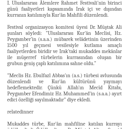
I. Uluslararası Âlemlere Rahmet Festivali'nin birinci
günü faaliyetleri kapsamında Irak içi ve dışından
kurranın katılımıyla Kur'ân Mahfili düzenlendi.
Festival organizasyon komitesi üyesi Dr. Müştak Ali
şunları söyledi: "Uluslararası Kur'ân Meclisi, Hz.
Peygamber’in (s.a.a.) mübarek velâdetinin üzerinden
1500 yıl geçmesi vesilesiyle kutlama amaçlı
faaliyetlerden biridir ve Irak'taki mukaddes mekânlar
ile müşerref türbelerin kurrasından oluşan bir
grubun geniş çaplı katılımına sahne oldu.”
"Meclis Hz. Ebulfazl Abbas'ın (a.s.) türbesi avlusunda
düzenlendi ve Kur'ân kültürünü yaymayı
hedeflemektedir. Çünkü Allah'ın Mecîd Kitabı,
Peygamber Efendimiz Hz. Muhammed'in (s.a.a.) ayırt
edici özelliği sayılmaktadır" diye ekledi.
relatedinner
Mukaddes türbe, Kur'ân mahfiline katılan kurrayı