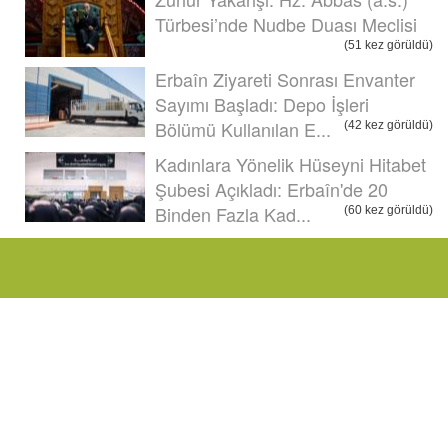
Türbesi’nde Nudbe Duası Meclisi
(51 kez görüldü)
Erbaîn Ziyareti Sonrası Envanter
Sayımı Başladı: Depo İşleri
Bölümü Kullanılan E...
(42 kez görüldü)
Kadınlara Yönelik Hüseyni Hitabet
Şubesi Açıkladı: Erbaîn'de 20
Binden Fazla Kad...
(60 kez görüldü)