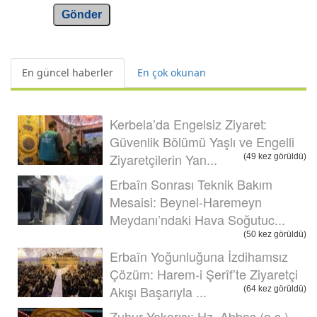
Gönder
En güncel haberler
En çok okunan
Kerbela’da Engelsiz Ziyaret:
Güvenlik Bölümü Yaşlı ve Engelli
Ziyaretçilerin Yan...
(49 kez görüldü)
Erbaîn Sonrası Teknik Bakım
Mesaisi: Beynel-Haremeyn
Meydanı’ndaki Hava Soğutuc...
(50 kez görüldü)
Erbaîn Yoğunluğuna İzdihamsız
Çözüm: Harem-i Şerîf’te Ziyaretçi
Akışı Başarıyla ...
(64 kez görüldü)
Zuhur Yakarışı: Hz. Abbas (a.s.)