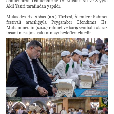
ödüllendirdi.
Ödüllendirme Dr. Müştak Ali ve Seyyid
Akîl Yasirî tarafından yapıldı.
Mukaddes Hz. Abbas (a.s.) Türbesi, Âlemlere Rahmet
festivali aracılığıyla Peygamber Efendimiz Hz.
Muhammed'in (s.a.a.) rahmet ve barış sembolü olarak
insani mesajına ışık tutmayı hedeflemektedir.