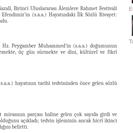
E
azalî, Birinci Uluslararası Âlemlere Rahmet Festivali
endimiz'in (s.a.a.) Hayatındaki İlk Sözlü Rivayet:
ndu.
T
ali, Hz. Peygamber Muhammed'in (s.a.a.) doğumunun
emekte, üç gün sürmekte ve dini, kültürel ve fikrî
.a.a.) hayatının tarihî tedvininden önce gelen sözlü
et mirasının parçası haline gelen çok sayıda girdi ve
lduğunu açıkladı; tedvin işleminin ancak hicrî ikinci
ğını belirtti.