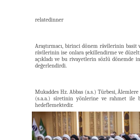
relatedinner
Araştırmacı, birinci dönem râvîlerinin basit 
râvîlerinin ise onlara şekillendirme ve düzel
açıkladı ve bu rivayetlerin sözlü dönemde 
değerlendirdi.
Mukaddes Hz. Abbas (a.s.) Türbesi, Âlemlere 
(s.a.a.) sîretinin yönlerine ve rahmet ile
hedeflemektedir.