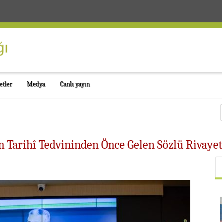
etler
Medya
Canlı yayın
ın Tarihî Tedvininden Önce Gelen Sözlü Rivay