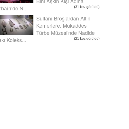
Bini Aşkın Kişi Adına
rbaîn’de N...
(31 kez görüldü)
Sultanî Broşlardan Altın
Kemerlere: Mukaddes
Türbe Müzesi'nde Nadide
akı Koleks...
(21 kez görüldü)