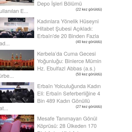
Depo İşleri Bölümü
ullanılan E...
(22 kez görüldü)
Kadınlara Yönelik Hüseyni
Hitabet Şubesi Açıkladı:
Erbaîn'de 20 Binden Fazla
ad...
(40 kez görüldü)
Kerbela’da Cuma Gecesi
Yoğunluğu: Binlerce Mümin
Hz. Ebulfazl Abbas (a.s.)
ürbe...
(50 kez görüldü)
Erbaîn Yolculuğunda Kadın
Eli: Erbaîn Seferberliğine 4
Bin 489 Kadın Gönüllü
t...
(27 kez görüldü)
Mesafe Tanımayan Gönül
Köprüsü: 28 Ülkeden 170