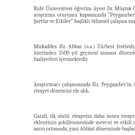
Kufe Üniversitesi öğretim üyesi Dr. Müştak G
araştırma oturumu kapsamında "Peygamber Ef
Şartlar ve Etkiler" başlıklı bilimsel çalışma su
Mukaddes Hz. Abbas (a.s.) Türbesi festiv
üzerinden 1500 yıl geçmesi anısına düzenl
faaliyetleri içermektedir.
Araştırmacı çalışmasında Hz. Peygamber'in (s
rivayet dönemini ele aldı.
Gazalî, ilk sözlü rivayetin daha sonra rivay
eklentinin şekillenmesinde mevcut ve etkili o
asrın ortasında, yani Abbâsî döneminde başladı