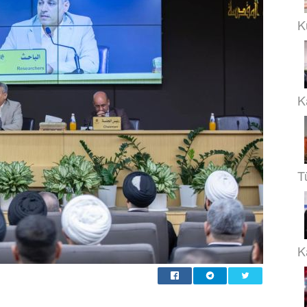
K
K
T
Ka