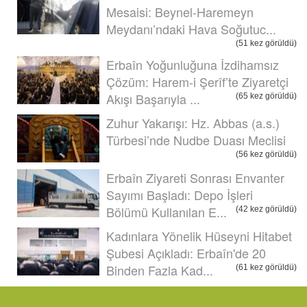
Mesaisi: Beynel-Haremeyn
Meydanı’ndaki Hava Soğutuc...
(51 kez görüldü)
Erbaîn Yoğunluğuna İzdihamsız
Çözüm: Harem-i Şerîf’te Ziyaretçi
Akışı Başarıyla ...
(65 kez görüldü)
Zuhur Yakarışı: Hz. Abbas (a.s.)
Türbesi’nde Nudbe Duası Meclisi
(56 kez görüldü)
Erbaîn Ziyareti Sonrası Envanter
Sayımı Başladı: Depo İşleri
Bölümü Kullanılan E...
(42 kez görüldü)
Kadınlara Yönelik Hüseyni Hitabet
Şubesi Açıkladı: Erbaîn'de 20
Binden Fazla Kad...
(61 kez görüldü)