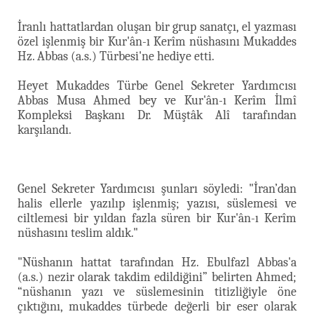
İranlı hattatlardan oluşan bir grup sanatçı, el yazması
özel işlenmiş bir Kur'ân-ı Kerîm nüshasını Mukaddes
Hz. Abbas (a.s.) Türbesi'ne hediye etti.
Heyet Mukaddes Türbe Genel Sekreter Yardımcısı
Abbas Musa Ahmed bey ve Kur'ân-ı Kerîm İlmî
Kompleksi Başkanı Dr. Müştâk Alî tarafından
karşılandı.
Genel Sekreter Yardımcısı şunları söyledi: "İran’dan
halis ellerle yazılıp işlenmiş; yazısı, süslemesi ve
ciltlemesi bir yıldan fazla süren bir Kur'ân-ı Kerîm
nüshasını teslim aldık."
"Nüshanın hattat tarafından Hz. Ebulfazl Abbas'a
(a.s.) nezir olarak takdim edildiğini” belirten Ahmed;
“nüshanın yazı ve süslemesinin titizliğiyle öne
çıktığını, mukaddes türbede değerli bir eser olarak