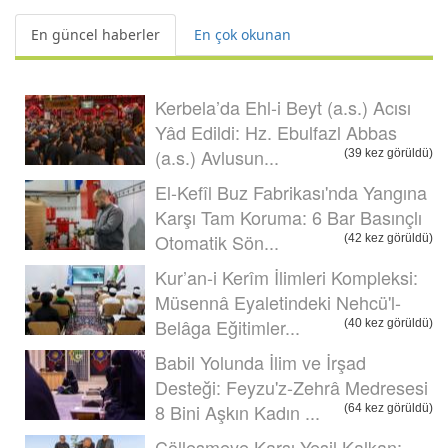
En güncel haberler
En çok okunan
Kerbela’da Ehl-i Beyt (a.s.) Acısı
Yâd Edildi: Hz. Ebulfazl Abbas
(a.s.) Avlusun...
(39 kez görüldü)
El-Kefîl Buz Fabrikası'nda Yangına
Karşı Tam Koruma: 6 Bar Basınçlı
Otomatik Sön...
(42 kez görüldü)
Kur’an-i Kerîm İlimleri Kompleksi:
Müsennâ Eyaletindeki Nehcü'l-
Belâga Eğitimler...
(40 kez görüldü)
Babil Yolunda İlim ve İrşad
Desteği: Feyzu'z-Zehrâ Medresesi
8 Bini Aşkın Kadın ...
(64 kez görüldü)
Çölleşmeye Karşı Yeşil Kalkan: