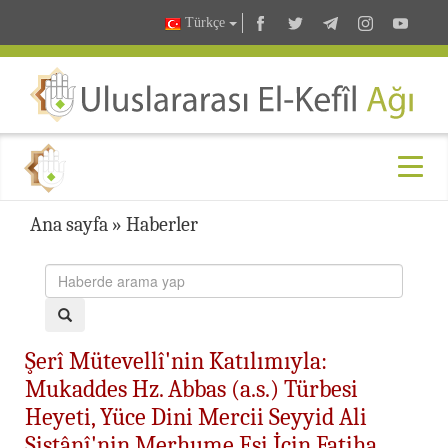
Türkçe
Ana sayfa
»
Haberler
Şerî Mütevellî'nin Katılımıyla:
Mukaddes Hz. Abbas (a.s.) Türbesi
Heyeti, Yüce Dini Mercii Seyyid Ali
Sistânî'nin Merhume Eşi İçin Fatiha