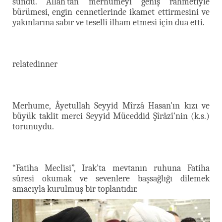
sundu. Allah'tan merhumeyi geniş rahmetiyle
bürümesi, engin cennetlerinde ikamet ettirmesini ve
yakınlarına sabır ve teselli ilham etmesi için dua etti.
relatedinner
Merhume, Âyetullah Seyyid Mîrzâ Hasan'ın kızı ve
büyük taklit merci Seyyid Müceddid Şîrâzî'nin (k.s.)
torunuydu.
“Fatiha Meclisi”, Irak’ta mevtanın ruhuna Fatiha
sûresi okumak ve sevenlere başsağlığı dilemek
amacıyla kurulmuş bir toplantıdır.