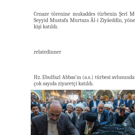
Cenaze törenine mukaddes türbenin Şerî Mü
Seyyid Mustafa Murtaza Âl-i Ziyâeddîn, yöne
kişi katıldı.
relatedinner
Hz. Ebulfazl Abbas'ın (a.s.) türbesi avlusun
çok sayıda ziyaretçi katıldı.