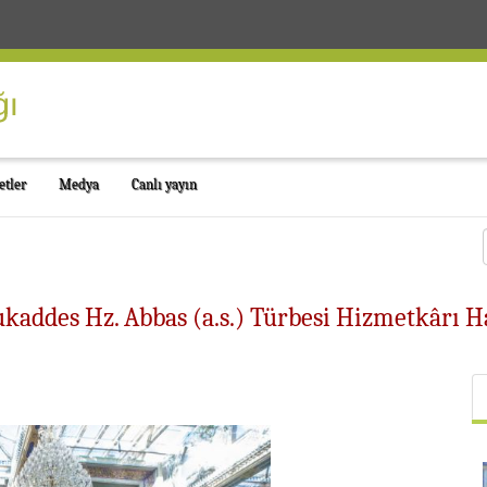
etler
Medya
Canlı yayın
ukaddes Hz. Abbas (a.s.) Türbesi Hizmetkârı H