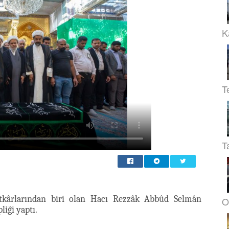
K
T
T
tkârlarından biri olan Hacı Rezzâk Abbûd Selmân
O
liği yaptı.