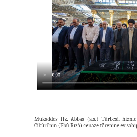
Mukaddes Hz. Abbas (a.s.) Türbesi, hizme
Cibûrî'nin (Ebû Rızâ) cenaze törenine ev sahip