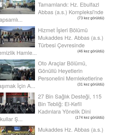
Tamamlandı: Hz. Ebulfazl
Abbas (a.s.) Kompleksi'nde
apsamlı...
(73 kez görüldü)
Hizmet İşleri Bölümü
Mukaddes Hz. Abbas (a.s.)
Türbesi Çevresinde
emizlik Hamle...
(46 kez görüldü)
Oto Araçlar Bölümü,
Gönüllü Heyetlerin
Personelini Memleketlerine
aşımak İçin A...
(31 kez görüldü)
27 Bin Sağlık Desteği, 115
Bin Tebliğ: El-Kefîl
Kadınlara Yönelik Dini
kullar Ş...
(174 kez görüldü)
Mukaddes Hz. Abbas (a.s.)