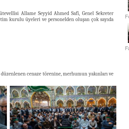
tevellîsi Allame Seyyid Ahmed Safî, Genel Sekreter
F
tim kurulu üyeleri ve personelden oluşan çok sayıda
F
da düzenlenen cenaze törenine, merhumun yakınları ve