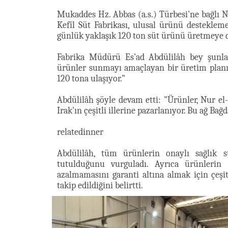
Mukaddes Hz. Abbas (a.s.) Türbesi'ne bağlı Nu
Kefîl Süt Fabrikası, ulusal ürünü destekleme
günlük yaklaşık 120 ton süt ürünü üretmeye 
Fabrika Müdürü Es'ad Abdülilâh bey şunları
ürünler sunmayı amaçlayan bir üretim planı
120 tona ulaşıyor."
Abdülilâh şöyle devam etti: "Ürünler, Nur el-K
Irak'ın çeşitli illerine pazarlanıyor. Bu ağ Bağ
relatedinner
Abdülilâh, tüm ürünlerin onaylı sağlık st
tutulduğunu vurguladı. Ayrıca ürünlerin 
azalmamasını garanti altına almak için çeşit
takip edildiğini belirtti.