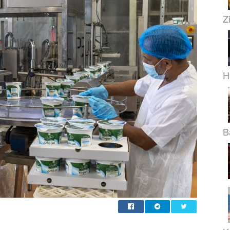
Z
H
B