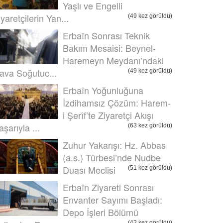
Yaşlı ve Engelli
iyaretçilerin Yan...
(49 kez görüldü)
Erbaîn Sonrası Teknik
Bakım Mesaisi: Beynel-
Haremeyn Meydanı’ndaki
ava Soğutuc...
(49 kez görüldü)
Erbaîn Yoğunluğuna
İzdihamsız Çözüm: Harem-
i Şerîf’te Ziyaretçi Akışı
aşarıyla ...
(63 kez görüldü)
Zuhur Yakarışı: Hz. Abbas
(a.s.) Türbesi’nde Nudbe
Duası Meclisi
(51 kez görüldü)
Erbaîn Ziyareti Sonrası
Envanter Sayımı Başladı:
Depo İşleri Bölümü
(42 kez görüldü)