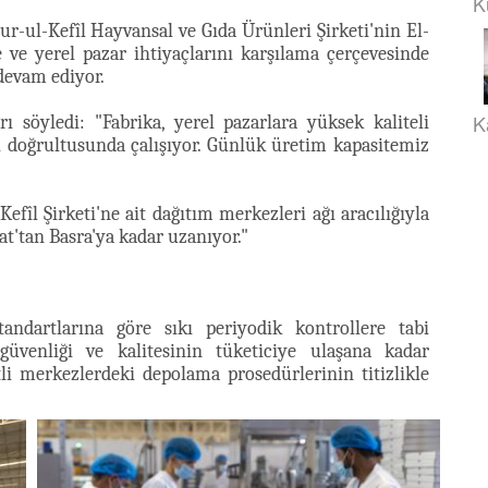
K
r-ul-Kefîl Hayvansal ve Gıda Ürünleri Şirketi'nin El-
 ve yerel pazar ihtiyaçlarını karşılama çerçevesinde
devam ediyor.
K
 söyledi: "Fabrika, yerel pazarlara yüksek kaliteli
 doğrultusunda çalışıyor. Günlük üretim kapasitemiz
efîl Şirketi'ne ait dağıtım merkezleri ağı aracılığıyla
dat'tan Basra'ya kadar uzanıyor."
andartlarına göre sıkı periyodik kontrollere tabi
güvenliği ve kalitesinin tüketiciye ulaşana kadar
li merkezlerdeki depolama prosedürlerinin titizlikle