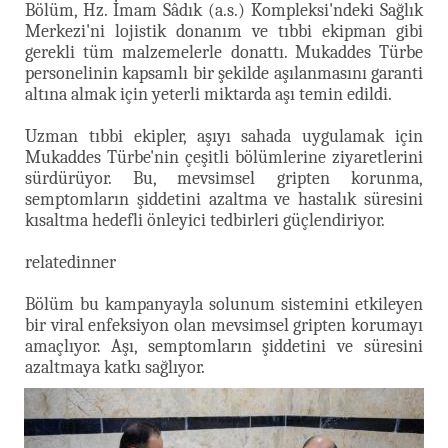
Bölüm, Hz. İmam Sâdık (a.s.) Kompleksi'ndeki Sağlık
Merkezi'ni lojistik donanım ve tıbbi ekipman gibi
gerekli tüm malzemelerle donattı. Mukaddes Türbe
personelinin kapsamlı bir şekilde aşılanmasını garanti
altına almak için yeterli miktarda aşı temin edildi.
Uzman tıbbi ekipler, aşıyı sahada uygulamak için
Mukaddes Türbe'nin çeşitli bölümlerine ziyaretlerini
sürdürüyor. Bu, mevsimsel gripten korunma,
semptomların şiddetini azaltma ve hastalık süresini
kısaltma hedefli önleyici tedbirleri güçlendiriyor.
relatedinner
Bölüm bu kampanyayla solunum sistemini etkileyen
bir viral enfeksiyon olan mevsimsel gripten korumayı
amaçlıyor. Aşı, semptomların şiddetini ve süresini
azaltmaya katkı sağlıyor.