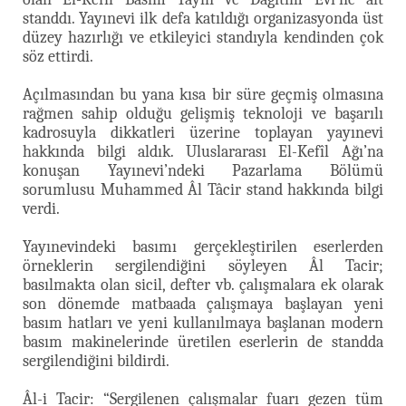
standdı. Yayınevi ilk defa katıldığı organizasyonda üst
düzey hazırlığı ve etkileyici standıyla kendinden çok
söz ettirdi.
Açılmasından bu yana kısa bir süre geçmiş olmasına
rağmen sahip olduğu gelişmiş teknoloji ve başarılı
kadrosuyla dikkatleri üzerine toplayan yayınevi
hakkında bilgi aldık. Uluslararası El-Kefîl Ağı’na
konuşan Yayınevi’ndeki Pazarlama Bölümü
sorumlusu Muhammed Âl Tâcir stand hakkında bilgi
verdi.
Yayınevindeki basımı gerçekleştirilen eserlerden
örneklerin sergilendiğini söyleyen Âl Tacir;
basılmakta olan sicil, defter vb. çalışmalara ek olarak
son dönemde matbaada çalışmaya başlayan yeni
basım hatları ve yeni kullanılmaya başlanan modern
basım makinelerinde üretilen eserlerin de standda
sergilendiğini bildirdi.
Âl-i Tacir: “Sergilenen çalışmalar fuarı gezen tüm