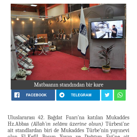
Matbaanın standından bir kare
FACEBOOK
TELEGRAM
Uluslararası 42. Bağdat Fuarı’na katılan Mukaddes
Hz.Abbas
(Allah'ın selâmı üzerine olsun)
Türbesi’ne
ait standlardan biri de Mukaddes Türbe’nin yayınevi
olan El-Kefîl Basım Yayın ve Dağıtım Evi’ne ait