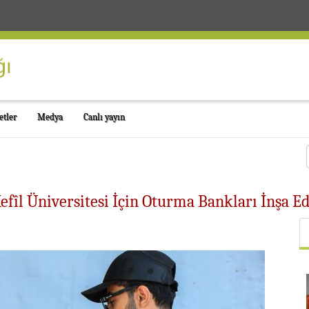
etler
Medya
Canlı yayın
efîl Üniversitesi İçin Oturma Bankları İnşa E