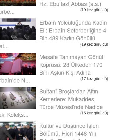
Hz. Ebulfazl Abbas (a.s.)
ürbe...
(19 kez görüldü)
Erbaîn Yolculuğunda Kadın
Eli: Erbaîn Seferberliğine 4
Bin 489 Kadın Gönüllü
t...
(19 kez görüldü)
Mesafe Tanımayan Gönül
Köprüsü: 28 Ülkeden 170
Bini Aşkın Kişi Adına
rbaîn’de N...
(17 kez görüldü)
Sultanî Broşlardan Altın
Kemerlere: Mukaddes
Türbe Müzesi'nde Nadide
akı Koleks...
(15 kez görüldü)
Kültür ve Düşünce İşleri
Bölümü, Hicri 1448 Yılı