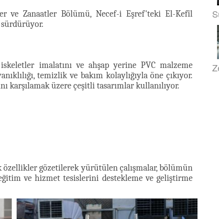
S
r ve Zanaatler Bölümü, Necef-i Eşref'teki El-Kefîl
i sürdürüyor.
 iskeletler imalatını ve ahşap yerine PVC malzeme
Z
ıklılığı, temizlik ve bakım kolaylığıyla öne çıkıyor.
ı karşılamak üzere çeşitli tasarımlar kullanılıyor.
özellikler gözetilerek yürütülen çalışmalar, bölümün
ğitim ve hizmet tesislerini destekleme ve geliştirme