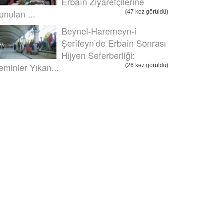
Erbaîn Ziyaretçilerine
unulan ...
(47 kez görüldü)
Beynel-Haremeyn-i
Şerîfeyn’de Erbaîn Sonrası
Hijyen Seferberliği:
eminler Yıkan...
(26 kez görüldü)