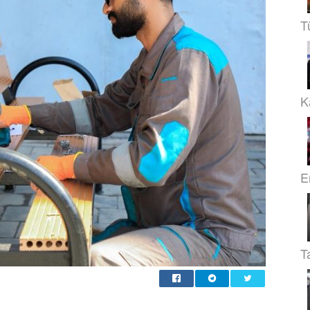
T
Ka
E
T