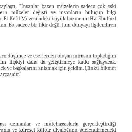
aylaştı: "İnsanlar bazen müzelerin sadece çok eski
dern müzeler değişti ve insanların buluşup bilgi
i. El-Kefîl Müzesi'ndeki büyük hazinenin Hz. Ebulfazl
m. Bu sadece bir fikir değil, tüm dünyayı ilgilendiren
n düşünce ve eserlerden oluşan mirasını topladığını
şim ilişkiyi daha da geliştirmeye katkı sağlayacak.
ek ve başkalarını anlamak için geldim. Çünkü hikmet
arçasıdır.”
ası uzmanlar ve mütehassıslarla gerçekleştirdiği
oruma ve küresel kültür diyaloğunu güçlendirmedeki