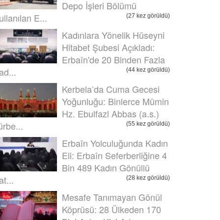
Depo İşleri Bölümü
ullanılan E...
(27 kez görüldü)
Kadınlara Yönelik Hüseyni
Hitabet Şubesi Açıkladı:
Erbaîn'de 20 Binden Fazla
ad...
(44 kez görüldü)
Kerbela’da Cuma Gecesi
Yoğunluğu: Binlerce Mümin
Hz. Ebulfazl Abbas (a.s.)
ürbe...
(55 kez görüldü)
Erbaîn Yolculuğunda Kadın
Eli: Erbaîn Seferberliğine 4
Bin 489 Kadın Gönüllü
t...
(28 kez görüldü)
Mesafe Tanımayan Gönül
Köprüsü: 28 Ülkeden 170