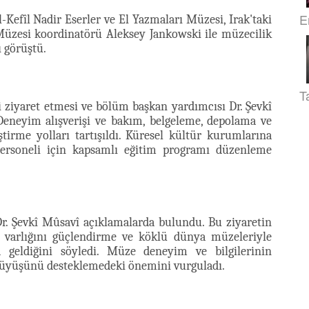
E
-Kefîl Nadir Eserler ve El Yazmaları Müzesi, Irak'taki
üzesi koordinatörü Aleksey Jankowski ile müzecilik
ı görüştü.
T
 ziyaret etmesi ve bölüm başkan yardımcısı Dr. Şevkî
 Deneyim alışverişi ve bakım, belgeleme, depolama ve
tirme yolları tartışıldı. Küresel kültür kurumlarına
ersoneli için kapsamlı eğitim programı düzenleme
r. Şevkî Mûsavî açıklamalarda bulundu. Bu ziyaretin
sı varlığını güçlendirme ve köklü dünya müzeleriyle
da geldiğini söyledi. Müze deneyim ve bilgilerinin
rüyüşünü desteklemedeki önemini vurguladı.