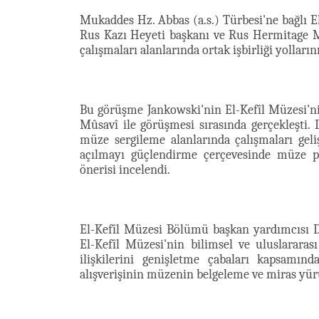
Mukaddes Hz. Abbas (a.s.) Türbesi'ne bağlı El
Rus Kazı Heyeti başkanı ve Rus Hermitage M
çalışmaları alanlarında ortak işbirliği yolların
Bu görüşme Jankowski'nin El-Kefîl Müzesi'ni
Mûsavî ile görüşmesi sırasında gerçekleşti.
müze sergileme alanlarında çalışmaları geliş
açılmayı güçlendirme çerçevesinde müze p
önerisi incelendi.
El-Kefîl Müzesi Bölümü başkan yardımcısı D
El-Kefîl Müzesi'nin bilimsel ve uluslarara
ilişkilerini genişletme çabaları kapsamın
alışverişinin müzenin belgeleme ve miras yü