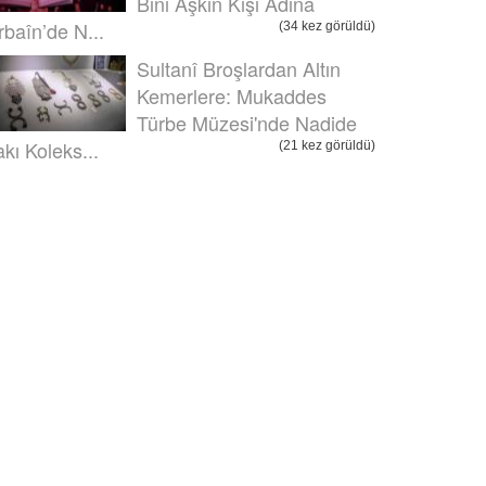
Bini Aşkın Kişi Adına
rbaîn’de N...
(34 kez görüldü)
Sultanî Broşlardan Altın
Kemerlere: Mukaddes
Türbe Müzesi'nde Nadide
akı Koleks...
(21 kez görüldü)