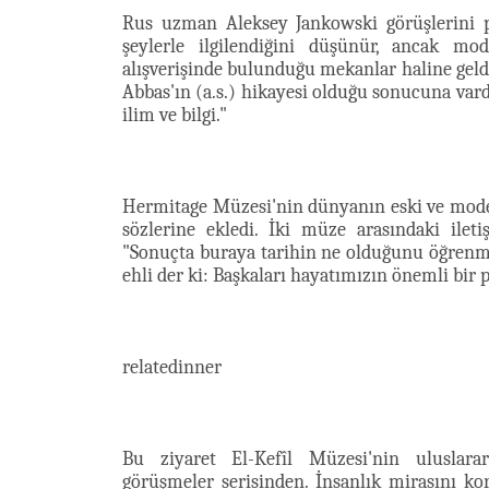
Rus uzman Aleksey Jankowski görüşlerini p
şeylerle ilgilendiğini düşünür, ancak mo
alışverişinde bulunduğu mekanlar haline geld
Abbas'ın (a.s.) hikayesi olduğu sonucuna vardı
ilim ve bilgi."
Hermitage Müzesi'nin dünyanın eski ve moder
sözlerine ekledi. İki müze arasındaki ileti
"Sonuçta buraya tarihin ne olduğunu öğrenm
ehli der ki: Başkaları hayatımızın önemli bir p
relatedinner
Bu ziyaret El-Kefîl Müzesi'nin uluslarar
görüşmeler serisinden. İnsanlık mirasını k