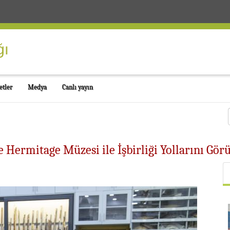
etler
Medya
Canlı yayın
e Hermitage Müzesi ile İşbirliği Yollarını Gör