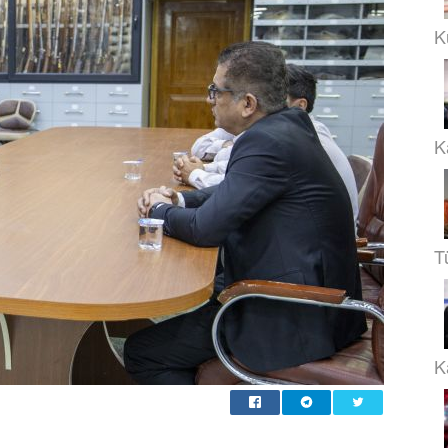
K
K
T
Ka