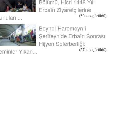
Bölümü, Hicri 1448 Yılı
Erbaîn Ziyaretçilerine
unulan ...
(59 kez görüldü)
Beynel-Haremeyn-i
Şerîfeyn’de Erbaîn Sonrası
Hijyen Seferberliği:
eminler Yıkan...
(37 kez görüldü)