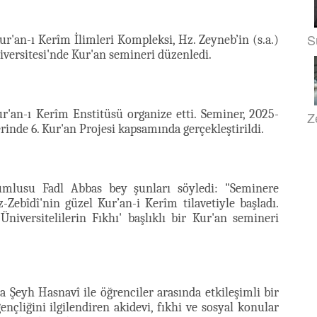
S
r'an-ı Kerîm İlimleri Kompleksi, Hz. Zeyneb’in (s.a.)
versitesi'nde Kur'an semineri düzenledi.
ur'an-ı Kerîm Enstitüsü organize etti. Seminer, 2025-
Z
erinde 6. Kur'an Projesi kapsamında gerçekleştirildi.
orumlusu Fadl Abbas bey şunları söyledi: "Seminere
z-Zebîdî'nin güzel Kur’an-i Kerîm tilavetiyle başladı.
iversitelilerin Fıkhı' başlıklı bir Kur'an semineri
 Şeyh Hasnavî ile öğrenciler arasında etkileşimli bir
ençliğini ilgilendiren akidevi, fıkhi ve sosyal konular