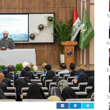
T
Ka
E
T