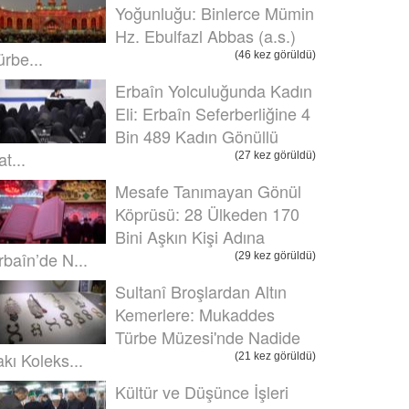
Yoğunluğu: Binlerce Mümin
Hz. Ebulfazl Abbas (a.s.)
ürbe...
(46 kez görüldü)
Erbaîn Yolculuğunda Kadın
Eli: Erbaîn Seferberliğine 4
Bin 489 Kadın Gönüllü
t...
(27 kez görüldü)
Mesafe Tanımayan Gönül
Köprüsü: 28 Ülkeden 170
Bini Aşkın Kişi Adına
rbaîn’de N...
(29 kez görüldü)
Sultanî Broşlardan Altın
Kemerlere: Mukaddes
Türbe Müzesi'nde Nadide
akı Koleks...
(21 kez görüldü)
Kültür ve Düşünce İşleri