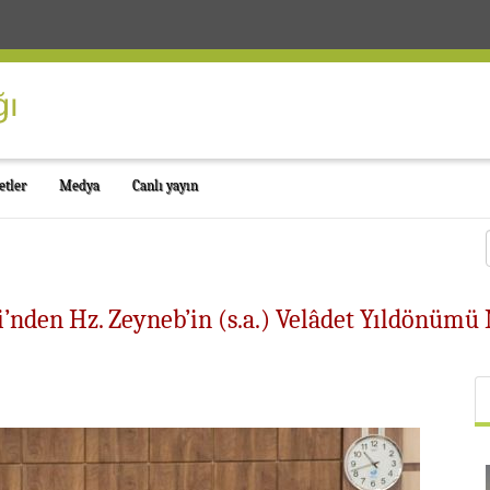
etler
Medya
Canlı yayın
’nden Hz. Zeyneb’in (s.a.) Velâdet Yıldönümü 