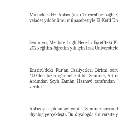
Mukaddes Hz. Abbas (a.s.) Türbesi'ne bağlı Ku
velâdet yıldönümü münasebetiyle El-Kefîl Üni
Semineri, Meclis'e bağlı Necef-i Eşref'teki K
2026 eğitim-öğretim yılı için Irak Üniversitel
Enstitü'deki Kur'an Faaliyetleri Birimi s
400'den fazla öğrenci katıldı. Seminer, Ali e
Ardından Şeyh Zamân Hasnavî tarafından 'Ün
verildi."
Abbas şu açıklamayı yaptı: "Seminer sırasında
diyalog gerçekleşti. Bu diyalogda üniversite g