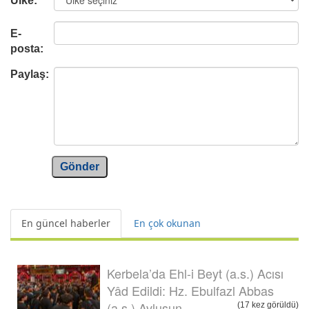
Ülke:
E-
posta:
Paylaş:
Gönder
En güncel haberler
En çok okunan
Kerbela’da Ehl-i Beyt (a.s.) Acısı
Yâd Edildi: Hz. Ebulfazl Abbas
(a.s.) Avlusun...
(17 kez görüldü)