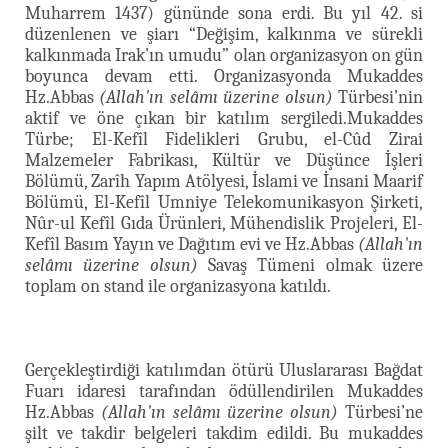
Muharrem 1437) gününde sona erdi. Bu yıl 42. si
düzenlenen ve şiarı “Değişim, kalkınma ve sürekli
kalkınmada Irak’ın umudu” olan organizasyon on gün
boyunca devam etti. Organizasyonda Mukaddes
Hz.Abbas
(Allah'ın selâmı üzerine olsun)
Türbesi’nin
aktif ve öne çıkan bir katılım sergiledi.Mukaddes
Türbe; El-Kefîl Fidelikleri Grubu, el-Cûd Zirai
Malzemeler Fabrikası, Kültür ve Düşünce İşleri
Bölümü, Zarîh Yapım Atölyesi, İslami ve İnsani Maarif
Bölümü, El-Kefîl Umniye Telekomunikasyon Şirketi,
Nûr-ul Kefîl Gıda Ürünleri, Mühendislik Projeleri, El-
Kefîl Basım Yayın ve Dağıtım evi ve Hz.Abbas
(Allah'ın
selâmı üzerine olsun)
Savaş Tümeni olmak üzere
toplam on stand ile organizasyona katıldı.
Gerçekleştirdiği katılımdan ötürü Uluslararası Bağdat
Fuarı idaresi tarafından ödüllendirilen Mukaddes
Hz.Abbas
(Allah'ın selâmı üzerine olsun)
Türbesi’ne
şilt ve takdir belgeleri takdim edildi. Bu mukaddes