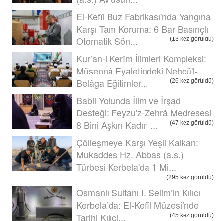
El-Kefîl Buz Fabrikası'nda Yangına
Karşı Tam Koruma: 6 Bar Basınçlı
Otomatik Sön...
(13 kez görüldü)
Kur’an-i Kerîm İlimleri Kompleksi:
Müsennâ Eyaletindeki Nehcü'l-
Belâga Eğitimler...
(26 kez görüldü)
Babil Yolunda İlim ve İrşad
Desteği: Feyzu'z-Zehrâ Medresesi
8 Bini Aşkın Kadın ...
(47 kez görüldü)
Çölleşmeye Karşı Yeşil Kalkan:
Mukaddes Hz. Abbas (a.s.)
Türbesi Kerbela'da 1 Mi...
(295 kez görüldü)
Osmanlı Sultanı I. Selim’in Kılıcı
Kerbela’da: El-Kefîl Müzesi’nde
Tarihi Kılıçl...
(45 kez görüldü)