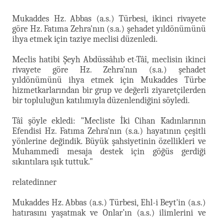
Mukaddes Hz. Abbas (a.s.) Türbesi, ikinci rivayete
göre Hz. Fatıma Zehra'nın (s.a.) şehadet yıldönümünü
ihya etmek için taziye meclisi düzenledi.
Meclis hatibi Şeyh Abdüssâhıb et-Tâî, meclisin ikinci
rivayete göre Hz. Zehra'nın (s.a.) şehadet
yıldönümünü ihya etmek için Mukaddes Türbe
hizmetkarlarından bir grup ve değerli ziyaretçilerden
bir topluluğun katılımıyla düzenlendiğini söyledi.
Tâî şöyle ekledi: "Mecliste İki Cihan Kadınlarının
Efendisi Hz. Fatıma Zehra'nın (s.a.) hayatının çeşitli
yönlerine değindik. Büyük şahsiyetinin özellikleri ve
Muhammedî mesaja destek için göğüs gerdiği
sıkıntılara ışık tuttuk."
relatedinner
Mukaddes Hz. Abbas (a.s.) Türbesi, Ehl-i Beyt'in (a.s.)
hatırasını yaşatmak ve Onlar’ın (a.s.) ilimlerini ve