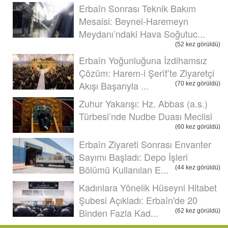
Erbaîn Sonrası Teknik Bakım
Mesaisi: Beynel-Haremeyn
Meydanı’ndaki Hava Soğutuc...
(52 kez görüldü)
Erbaîn Yoğunluğuna İzdihamsız
Çözüm: Harem-i Şerîf’te Ziyaretçi
Akışı Başarıyla ...
(70 kez görüldü)
Zuhur Yakarışı: Hz. Abbas (a.s.)
Türbesi’nde Nudbe Duası Meclisi
(60 kez görüldü)
Erbaîn Ziyareti Sonrası Envanter
Sayımı Başladı: Depo İşleri
Bölümü Kullanılan E...
(44 kez görüldü)
Kadınlara Yönelik Hüseyni Hitabet
Şubesi Açıkladı: Erbaîn'de 20
Binden Fazla Kad...
(62 kez görüldü)