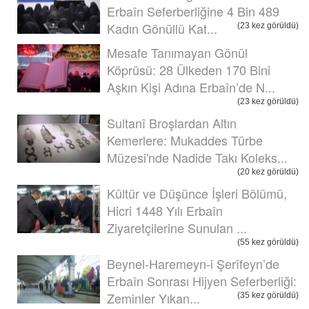
Erbaîn Seferberliğine 4 Bin 489
Kadın Gönüllü Kat...
(23 kez görüldü)
Mesafe Tanımayan Gönül
Köprüsü: 28 Ülkeden 170 Bini
Aşkın Kişi Adına Erbaîn’de N...
(23 kez görüldü)
Sultanî Broşlardan Altın
Kemerlere: Mukaddes Türbe
Müzesi'nde Nadide Takı Koleks...
(20 kez görüldü)
Kültür ve Düşünce İşleri Bölümü,
Hicri 1448 Yılı Erbaîn
Ziyaretçilerine Sunulan ...
(55 kez görüldü)
Beynel-Haremeyn-i Şerîfeyn’de
Erbaîn Sonrası Hijyen Seferberliği:
Zeminler Yıkan...
(35 kez görüldü)