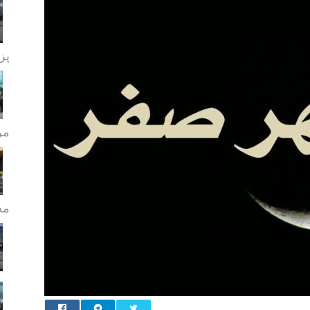
پز
مر
مج