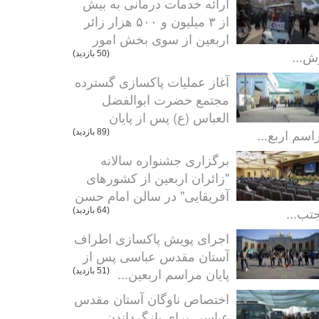
ارائه خدمات درمانی به بیش
از ۳ میلیون و ۵۰۰ هزار زائر
اربعین از سوی بخش امور
ش...
(50 بازدید)
آغاز عملیات پاکسازی گسترده
مجتمع حضرت ابوالفضل
العباس (ع) پس از پایان
اسم اربع...
(89 بازدید)
برگزاری جشنواره سالانه
"زائران اربعین از کشورهای
آفریقایی" در سالن امام حسن
تب...
(64 بازدید)
اجرای پویش پاکسازی اطراف
آستان مقدس عباسی پس از
پایان مراسم اربعین...
(51 بازدید)
اختصاص ناوگان آستان مقدس
عباسی برای بازگرداندن