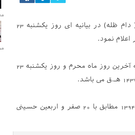
مح
دفتر آیت الله العظمی سیستانی ( دام ظله) در بیانیه ای روز یکشنبه 23
مر
در این بیانیه آمده است: روز شنبه آخرین روز ماه محرم و روز یکشنبه 23
براین اساس، پنج شنبه 12 آذرماه 1394 مطابق با 20 صفر و اربعین حسینی