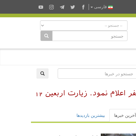
فارسى
دفتر آیت الله العظمی سیستانی (دام ظله) :روز یکشنبه را اولین روز ماه صفر اعلام نمود. زیارت اربعین 12
آخرین خبرها
بیشترین بازدیدها