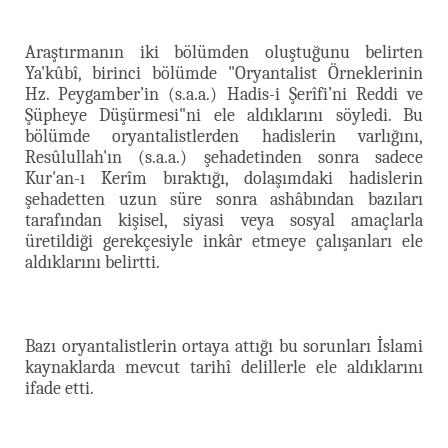
Araştırmanın iki bölümden oluştuğunu belirten
Ya'kûbî, birinci bölümde "Oryantalist Örneklerinin
Hz. Peygamber’in (s.a.a.) Hadis-i Şerîfi’ni Reddi ve
Şüpheye Düşürmesi"ni ele aldıklarını söyledi. Bu
bölümde oryantalistlerden hadislerin varlığını,
Resûlullah'ın (s.a.a.) şehadetinden sonra sadece
Kur'an-ı Kerîm bıraktığı, dolaşımdaki hadislerin
şehadetten uzun süre sonra ashâbından bazıları
tarafından kişisel, siyasi veya sosyal amaçlarla
üretildiği gerekçesiyle inkâr etmeye çalışanları ele
aldıklarını belirtti.
Bazı oryantalistlerin ortaya attığı bu sorunları İslami
kaynaklarda mevcut tarihî delillerle ele aldıklarını
ifade etti.