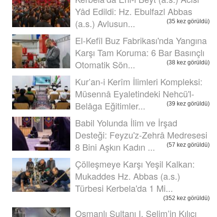
Yâd Edildi: Hz. Ebulfazl Abbas
(a.s.) Avlusun...
(35 kez görüldü)
El-Kefîl Buz Fabrikası'nda Yangına
Karşı Tam Koruma: 6 Bar Basınçlı
Otomatik Sön...
(38 kez görüldü)
Kur’an-i Kerîm İlimleri Kompleksi:
Müsennâ Eyaletindeki Nehcü'l-
Belâga Eğitimler...
(39 kez görüldü)
Babil Yolunda İlim ve İrşad
Desteği: Feyzu'z-Zehrâ Medresesi
8 Bini Aşkın Kadın ...
(57 kez görüldü)
Çölleşmeye Karşı Yeşil Kalkan:
Mukaddes Hz. Abbas (a.s.)
Türbesi Kerbela'da 1 Mi...
(352 kez görüldü)
Osmanlı Sultanı I. Selim’in Kılıcı