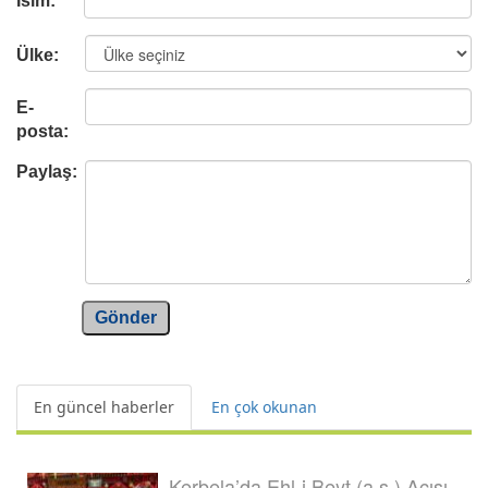
İsim:
Ülke:
E-
posta:
Paylaş:
Gönder
En güncel haberler
En çok okunan
Kerbela’da Ehl-i Beyt (a.s.) Acısı