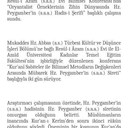
Resûl-i Âzam (s.a.a.) Evi Bilimsel Konferansı'nda
"Oryantalist Örneklerinin Zihin Dünyasında Hz.
Peygamber’in (s.a.a.) Hadis-i Şerîfi” başlıklı çalışma
sundu.
Mukaddes Hz. Abbas (a.s.) Türbesi Kültür ve Düşünce
İşleri Bölümü'ne bağlı Resûl-i Âzam (s.a.a.) Evi ile El-
Amîd Üniversitesi Kadınlar Temel Eğitim
Fakültesi'nin işbirliğiyle düzenlenen konferans
"Kur'anî Sabiteler ile Bilimsel Metodların Değişkenleri
Arasında Mübarek Hz. Peygamber'in (s.a.a.) Sîreti"
başlığıyla iki gün sürüyor.
Araştırmacı çalışmasının özetinde, Hz. Peygamber’in
(s.a.a.) hadisinin Hz. Peygamber (s.a.a.)
sîretinin
omurgası olduğunu belirtti. Müslümanların
inancında Kur'an-ı Kerîm'den sonra ikinci rükün
olduğunu söyledi. Öneminin bir kısmının Kur'an'da