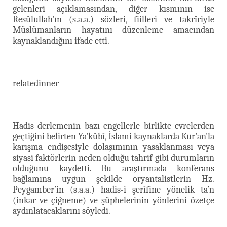
gelenleri açıklamasından, diğer kısmının ise
Resûlullah'ın (s.a.a.) sözleri, fiilleri ve takrîriyle
Müslümanların hayatını düzenleme amacından
kaynaklandığını ifade etti.
relatedinner
Hadis derlemenin bazı engellerle birlikte evrelerden
geçtiğini belirten Ya'kûbî, İslami kaynaklarda Kur'an'la
karışma endişesiyle dolaşımının yasaklanması veya
siyasi faktörlerin neden olduğu tahrif gibi durumların
olduğunu kaydetti. Bu araştırmada konferans
bağlamına uygun şekilde oryantalistlerin Hz.
Peygamber’in (s.a.a.) hadis-i şerîfine yönelik ta’n
(inkar ve çiğneme) ve şüphelerinin yönlerini özetçe
aydınlatacaklarını söyledi.