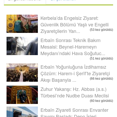
Kerbela’da Engelsiz Ziyaret:
Güvenlik Bölümü Yaşlı ve Engelli
Ziyaretçilerin Yan...
(53 kez görüldü)
Erbaîn Sonrası Teknik Bakım
Mesaisi: Beynel-Haremeyn
Meydanı’ndaki Hava Soğutuc...
(51 kez görüldü)
Erbaîn Yoğunluğuna İzdihamsız
Çözüm: Harem-i Şerîf’te Ziyaretçi
Akışı Başarıyla ...
(66 kez görüldü)
Zuhur Yakarışı: Hz. Abbas (a.s.)
Türbesi’nde Nudbe Duası Meclisi
(60 kez görüldü)
Erbaîn Ziyareti Sonrası Envanter
Sayımı Başladı: Depo İşleri