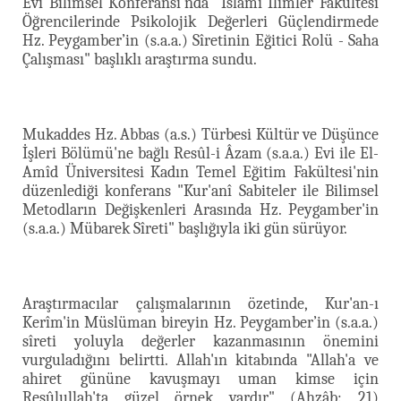
Evi Bilimsel Konferansı'nda "İslami İlimler Fakültesi
Öğrencilerinde Psikolojik Değerleri Güçlendirmede
Hz. Peygamber’in (s.a.a.) Sîretinin Eğitici Rolü - Saha
Çalışması" başlıklı araştırma sundu.
Mukaddes Hz. Abbas (a.s.) Türbesi Kültür ve Düşünce
İşleri Bölümü'ne bağlı Resûl-i Âzam (s.a.a.) Evi ile El-
Amîd Üniversitesi Kadın Temel Eğitim Fakültesi'nin
düzenlediği konferans "Kur'anî Sabiteler ile Bilimsel
Metodların Değişkenleri Arasında Hz. Peygamber'in
(s.a.a.) Mübarek Sîreti" başlığıyla iki gün sürüyor.
Araştırmacılar çalışmalarının özetinde, Kur'an-ı
Kerîm'in Müslüman bireyin Hz. Peygamber’in (s.a.a.)
sîreti yoluyla değerler kazanmasının önemini
vurguladığını belirtti. Allah'ın kitabında "Allah'a ve
ahiret gününe kavuşmayı uman kimse için
Resûlullah'ta güzel örnek vardır" (Ahzâb: 21)