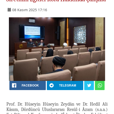
08 Kasım 2025 17:16
FACEBOOK
TELEGRAM
Prof. Dr. Hüseyin Hüseyin Zeydân ve Dr. Hedîl Ali
Kâsım, Dördüncü Uluslararası Resûl-i Âzam (s.a.a.)