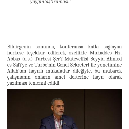
yaygınlaştırılması."
Bildirgenin sonunda, konferansa katkı sağlayan
herkese teşekkür edilerek, özellikle Mukaddes Hz.
Abbas (a.s.) Türbesi Şer’î Mütevellîsi Seyyid Ahmed
es-Sâfî’ye ve Türbe’nin Genel Sekreteri ile yönetimine
Allah’tan hayırlı mükafatlar dileğiyle, bu mübarek
çalışmanın onların amel defterine hayır olarak
yazılması temenni edildi.