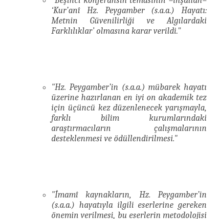
"Beşinci konferansın temasının –inşallah–
‘Kur’anî Hz. Peygamber (s.a.a.) Hayatı:
Metnin Güvenilirliği ve Algılardaki
Farklılıklar’ olmasına karar verildi."
"Hz. Peygamber’in (s.a.a.) mübarek hayatı
üzerine hazırlanan en iyi on akademik tez
için üçüncü kez düzenlenecek yarışmayla,
farklı bilim kurumlarındaki
araştırmacıların çalışmalarının
desteklenmesi ve ödüllendirilmesi."
"İmamî kaynakların, Hz. Peygamber’in
(s.a.a.) hayatıyla ilgili eserlerine gereken
önemin verilmesi, bu eserlerin metodolojisi