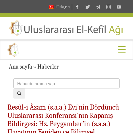
Türkçe
Ana sayfa
»
Haberler
Resûl-i Âzam (s.a.a.) Evi’nin Dördüncü
Uluslararası Konferansı’nın Kapanış
Bildirgesi: Hz. Peygamber’in (s.a.a.)
Hayatının Yeniden ve Bilimsel