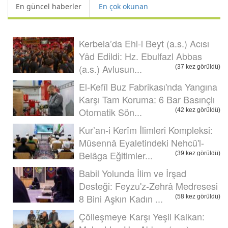
En güncel haberler
En çok okunan
Kerbela’da Ehl-i Beyt (a.s.) Acısı
Yâd Edildi: Hz. Ebulfazl Abbas
(a.s.) Avlusun...
(37 kez görüldü)
El-Kefîl Buz Fabrikası'nda Yangına
Karşı Tam Koruma: 6 Bar Basınçlı
Otomatik Sön...
(42 kez görüldü)
Kur’an-i Kerîm İlimleri Kompleksi:
Müsennâ Eyaletindeki Nehcü'l-
Belâga Eğitimler...
(39 kez görüldü)
Babil Yolunda İlim ve İrşad
Desteği: Feyzu'z-Zehrâ Medresesi
8 Bini Aşkın Kadın ...
(58 kez görüldü)
Çölleşmeye Karşı Yeşil Kalkan: