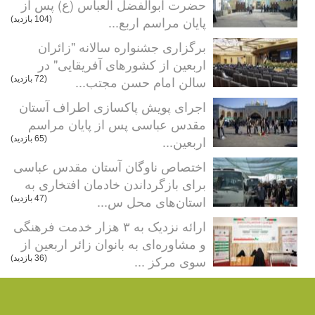
حضرت ابوالفضل العباس (ع) پس از
پایان مراسم اربع...
(104 بازدید)
برگزاری جشنواره سالانه "زائران
اربعین از کشورهای آفریقایی" در
سالن امام حسن مجتب...
(72 بازدید)
اجرای پویش پاکسازی اطراف آستان
مقدس عباسی پس از پایان مراسم
اربعین...
(65 بازدید)
اختصاص ناوگان آستان مقدس عباسی
برای بازگرداندن خادمان افتخاری به
استان‌های محل س...
(47 بازدید)
ارائه نزدیک به ۳ هزار خدمت فرهنگی
و مشاوره‌ای به بانوان زائر اربعین از
سوی مرکز ...
(36 بازدید)