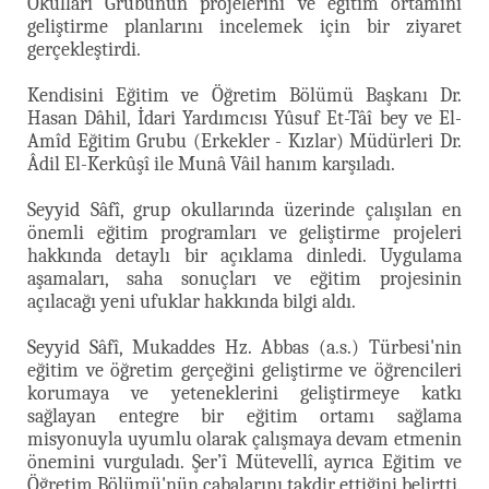
Okulları Grubunun projelerini ve eğitim ortamını
geliştirme planlarını incelemek için bir ziyaret
gerçekleştirdi.
Kendisini Eğitim ve Öğretim Bölümü Başkanı Dr.
Hasan Dâhil, İdari Yardımcısı Yûsuf Et-Tâî bey ve El-
Amîd Eğitim Grubu (Erkekler - Kızlar) Müdürleri Dr.
Âdil El-Kerkûşî ile Munâ Vâil hanım karşıladı.
Seyyid Sâfî, grup okullarında üzerinde çalışılan en
önemli eğitim programları ve geliştirme projeleri
hakkında detaylı bir açıklama dinledi. Uygulama
aşamaları, saha sonuçları ve eğitim projesinin
açılacağı yeni ufuklar hakkında bilgi aldı.
Seyyid Sâfî, Mukaddes Hz. Abbas (a.s.) Türbesi'nin
eğitim ve öğretim gerçeğini geliştirme ve öğrencileri
korumaya ve yeteneklerini geliştirmeye katkı
sağlayan entegre bir eğitim ortamı sağlama
misyonuyla uyumlu olarak çalışmaya devam etmenin
önemini vurguladı. Şer’î Mütevellî, ayrıca Eğitim ve
Öğretim Bölümü'nün çabalarını takdir ettiğini belirtti.