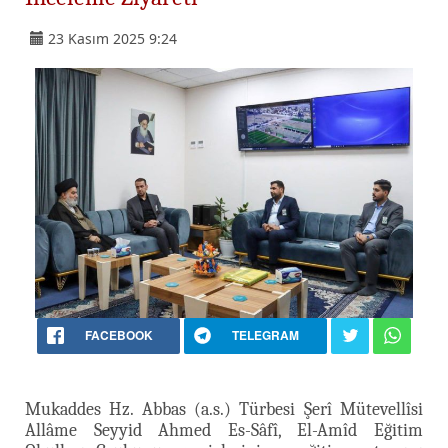
23 Kasım 2025 9:24
FACEBOOK
TELEGRAM
Mukaddes Hz. Abbas (a.s.) Türbesi Şerî Mütevellîsi
Allâme Seyyid Ahmed Es-Sâfî, El-Amîd Eğitim