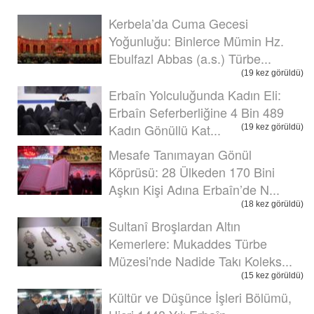
Kerbela’da Cuma Gecesi
Yoğunluğu: Binlerce Mümin Hz.
Ebulfazl Abbas (a.s.) Türbe...
(19 kez görüldü)
Erbaîn Yolculuğunda Kadın Eli:
Erbaîn Seferberliğine 4 Bin 489
Kadın Gönüllü Kat...
(19 kez görüldü)
Mesafe Tanımayan Gönül
Köprüsü: 28 Ülkeden 170 Bini
Aşkın Kişi Adına Erbaîn’de N...
(18 kez görüldü)
Sultanî Broşlardan Altın
Kemerlere: Mukaddes Türbe
Müzesi'nde Nadide Takı Koleks...
(15 kez görüldü)
Kültür ve Düşünce İşleri Bölümü,