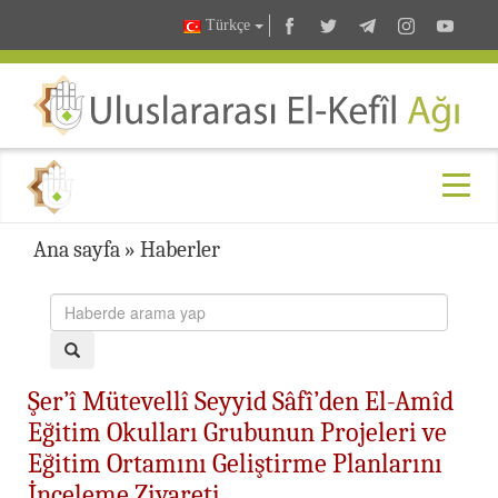
Türkçe
Ana sayfa
»
Haberler
Şer’î Mütevellî Seyyid Sâfî’den El-Amîd
Eğitim Okulları Grubunun Projeleri ve
Eğitim Ortamını Geliştirme Planlarını
İnceleme Ziyareti