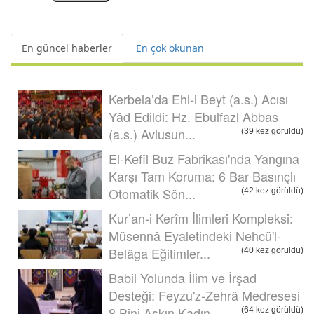
En güncel haberler
En çok okunan
Kerbela’da Ehl-i Beyt (a.s.) Acısı
Yâd Edildi: Hz. Ebulfazl Abbas
(a.s.) Avlusun...
(39 kez görüldü)
El-Kefîl Buz Fabrikası'nda Yangına
Karşı Tam Koruma: 6 Bar Basınçlı
Otomatik Sön...
(42 kez görüldü)
Kur’an-i Kerîm İlimleri Kompleksi:
Müsennâ Eyaletindeki Nehcü'l-
Belâga Eğitimler...
(40 kez görüldü)
Babil Yolunda İlim ve İrşad
Desteği: Feyzu'z-Zehrâ Medresesi
8 Bini Aşkın Kadın ...
(64 kez görüldü)