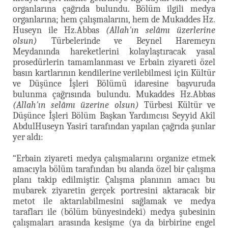
organlarına çağrıda bulundu. Bölüm ilgili medya
organlarına; hem çalışmalarını, hem de Mukaddes Hz.
Huseyn ile Hz.Abbas
(Allah'ın selâmı üzerlerine
olsun)
Türbelerinde ve Beynel Haremeyn
Meydanında hareketlerini kolaylaştıracak yasal
prosedürlerin tamamlanması ve Erbain ziyareti özel
basın kartlarının kendilerine verilebilmesi için Kültür
ve Düşünce İşleri Bölümü idaresine başvuruda
bulunma çağrısında bulundu. Mukaddes Hz.Abbas
(Allah'ın selâmı üzerine olsun)
Türbesi Kültür ve
Düşünce İşleri Bölüm Başkan Yardımcısı Seyyid Akîl
AbdulHuseyn Yasirî tarafından yapılan çağrıda şunlar
yer aldı:
“Erbain ziyareti medya çalışmalarını organize etmek
amacıyla bölüm tarafından bu alanda özel bir çalışma
planı takip edilmiştir. Çalışma planının amacı bu
mubarek ziyaretin gerçek portresini aktaracak bir
metot ile aktarılabilmesini sağlamak ve medya
tarafları ile (bölüm bünyesindeki) medya şubesinin
çalışmaları arasında kesişme (ya da birbirine engel