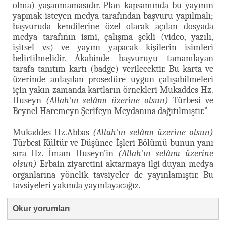
olma) yaşanmamasıdır. Plan kapsamında bu yayının
yapmak isteyen medya tarafından başvuru yapılmalı;
başvuruda kendilerine özel olarak açılan dosyada
medya tarafının ismi, çalışma şekli (video, yazılı,
işitsel vs) ve yayını yapacak kişilerin isimleri
belirtilmelidir. Akabinde başvuruyu tamamlayan
tarafa tanıtım kartı (badge) verilecektir. Bu karta ve
üzerinde anlaşılan prosedüre uygun çalışabilmeleri
için yakın zamanda kartların örnekleri Mukaddes Hz.
Huseyn
(Allah'ın selâmı üzerine olsun)
Türbesi ve
Beynel Haremeyn Şerîfeyn Meydanına dağıtılmıştır.”
Mukaddes Hz.Abbas
(Allah'ın selâmı üzerine olsun)
Türbesi Kültür ve Düşünce İşleri Bölümü bunun yanı
sıra Hz. İmam Huseyn’in
(Allah'ın selâmı üzerine
olsun)
Erbain ziyaretini aktarmaya ilgi duyan medya
organlarına yönelik tavsiyeler de yayınlamıştır. Bu
tavsiyeleri yakında yayınlayacağız.
Okur yorumları