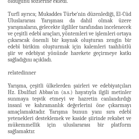
olduğunu sözlerine ekledi.
Turfî ayrıca; Mukaddes Türbe'nin düzenlediği, El-Cûd
Uluslararası Yarışması da dahil olmak üzere
yarışmaların, gelecekte ilgililer tarafından incelenecek
ve çeşitli edebî araçları, yöntemleri ve işlemleri ortaya
çıkaracak önemli bir kaynak oluşturan zengin bir
edebî birikim oluşturmak için kalemleri taahhütlü
şiir ve edebiyat yönünde harekete geçirmeye katkı
sağladığını açıkladı.
relatedinner
Yarışma, çeşitli ülkelerden şairleri ve edebiyatçıları
Hz. Ebulfazl Abbas’ın (a.s.) hayatıyla ilgili metinler
sunmaya teşvik etmeyi ve hazretin canlandırdığı
insanî ve kahramanlık değerlerini öne çıkarmayı
amaçlamaktadır. Yarışma bunun yanı sıra edebî
yetenekleri desteklemek ve kaside şiirinde rekabet ve
mükemmellik için uluslararası bir platform
sağlamaktır.