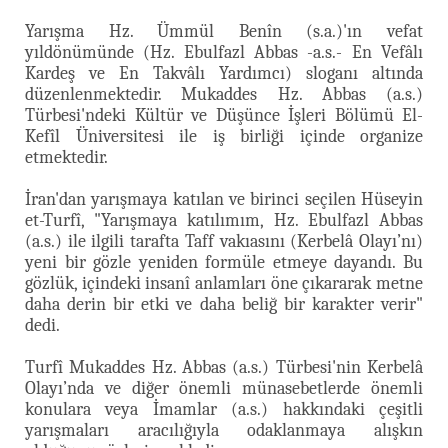
Yarışma Hz. Ümmül Benîn (s.a.)'ın vefat
yıldönümünde (Hz. Ebulfazl Abbas -a.s.- En Vefâlı
Kardeş ve En Takvâlı Yardımcı) sloganı altında
düzenlenmektedir. Mukaddes Hz. Abbas (a.s.)
Türbesi'ndeki Kültür ve Düşünce İşleri Bölümü El-
Kefîl Üniversitesi ile iş birliği içinde organize
etmektedir.
İran'dan yarışmaya katılan ve birinci seçilen Hüseyin
et-Turfî, "Yarışmaya katılımım, Hz. Ebulfazl Abbas
(a.s.) ile ilgili tarafta Taff vakıasını (Kerbelâ Olayı’nı)
yeni bir gözle yeniden formüle etmeye dayandı. Bu
gözlük, içindeki insanî anlamları öne çıkararak metne
daha derin bir etki ve daha beliğ bir karakter verir"
dedi.
Turfî Mukaddes Hz. Abbas (a.s.) Türbesi'nin Kerbelâ
Olayı’nda ve diğer önemli münasebetlerde önemli
konulara veya İmamlar (a.s.) hakkındaki çeşitli
yarışmaları aracılığıyla odaklanmaya alışkın