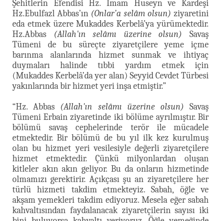
Şehitlerin Efendisi Hz. İmam Huseyn ve Kardeşi
Hz.Ebulfazl Abbas’ın
(Onlar’a selâm olsun)
ziyaretini
eda etmek üzere Mukaddes Kerbelâ’ya yürümektedir.
Hz.Abbas
(Allah'ın selâmı üzerine olsun)
Savaş
Tümeni de bu süreçte ziyaretçilere yeme içme
barınma alanlarında hizmet sunmak ve ihtiyaç
duymaları halinde tıbbi yardım etmek için
(Mukaddes Kerbelâ’da yer alan) Seyyid Cevdet Türbesi
yakınlarında bir hizmet yeri inşa etmiştir.”
“Hz. Abbas
(Allah'ın selâmı üzerine olsun)
Savaş
Tümeni Erbain ziyaretinde iki bölüme ayrılmıştır. Bir
bölümü savaş cephelerinde terör ile mücadele
etmektedir. Bir bölümü de bu yıl ilk kez kurulmuş
olan bu hizmet yeri vesilesiyle değerli ziyaretçilere
hizmet etmektedir. Çünkü milyonlardan oluşan
kitleler akın akın geliyor. Bu da onların hizmetinde
olmamızı gerektirir. Açıkçası şu an ziyaretçilere her
türlü hizmeti takdim etmekteyiz. Sabah, öğle ve
akşam yemekleri takdim ediyoruz. Mesela eğer sabah
kahvaltısından faydalanacak ziyaretçilerin sayısı iki
bini buluyorsa kahvaltı veriyoruz. Öğle yemeğinde