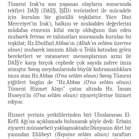
Tümeni Irak’ta son yaşanan olayların sonucunda
tekfirci DAİŞ (DAEŞ, IŞİD) teröristleri ile mücadele
için kurulan bir gönüllü teşkilattır. Yüce Dini
Merceiyet’in Irak’ı, halkını ve mukaddes değerlerini
müdafaa etmenin kifaî vacip olduğunu ilan eden
mubarek fetvası ve talimatları sonrasında kurulan bu
teşkilat; Hz.Ebulfazl Abbas’ın
(Allah'ın selâmı üzerine
olsun)
mubarek isminin Allah-u Teâlâ katından gelen
bereketleri ve vatansever mensuplarının azmi ile
DAİŞ’e karşı birçok cephede çok sayıda zafere imza
atmıştır. Savaş meydanlarında büyük kahramanlıklara
imza atan Hz.Abbas
(O'na selâm olsun)
Savaş Tümeni
yiğitleri bugün de “Hz.Abbas
(O'na selâm olsun)
Tümeni Hizmet Alayı” çatısı altında Hz. İmam
Huseyn’in
(O'na selâm olsun)
ziyaretçilerine hizmet
ediyor.
Hizmet yerinin yetkililerinden biri Uluslararası El-
Kefîl Ağı’na açıklamada bulunarak şöyle dedi: Erbain
ziyareti münasebeti yaklaşmaktadır.Dünyanın dört bir
yanından Ehlibeyt
(Hepsine selâm olsun)
taraftarı