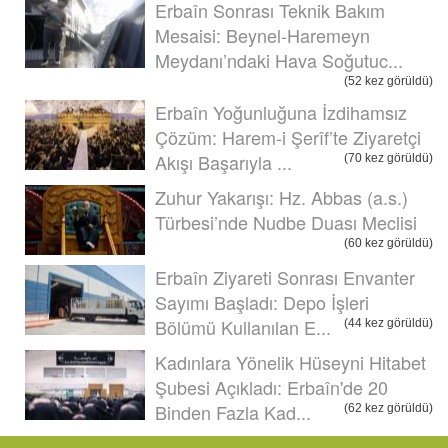
Erbaîn Sonrası Teknik Bakım
Mesaisi: Beynel-Haremeyn
Meydanı’ndaki Hava Soğutuc...
(52 kez görüldü)
Erbaîn Yoğunluğuna İzdihamsız
Çözüm: Harem-i Şerîf’te Ziyaretçi
Akışı Başarıyla ...
(70 kez görüldü)
Zuhur Yakarışı: Hz. Abbas (a.s.)
Türbesi’nde Nudbe Duası Meclisi
(60 kez görüldü)
Erbaîn Ziyareti Sonrası Envanter
Sayımı Başladı: Depo İşleri
Bölümü Kullanılan E...
(44 kez görüldü)
Kadınlara Yönelik Hüseyni Hitabet
Şubesi Açıkladı: Erbaîn'de 20
Binden Fazla Kad...
(62 kez görüldü)