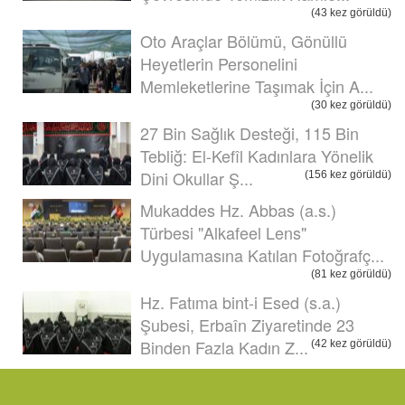
(43 kez görüldü)
Oto Araçlar Bölümü, Gönüllü
Heyetlerin Personelini
Memleketlerine Taşımak İçin A...
(30 kez görüldü)
27 Bin Sağlık Desteği, 115 Bin
Tebliğ: El-Kefîl Kadınlara Yönelik
Dini Okullar Ş...
(156 kez görüldü)
Mukaddes Hz. Abbas (a.s.)
Türbesi "Alkafeel Lens"
Uygulamasına Katılan Fotoğrafç...
(81 kez görüldü)
Hz. Fatıma bint-i Esed (s.a.)
Şubesi, Erbaîn Ziyaretinde 23
Binden Fazla Kadın Z...
(42 kez görüldü)