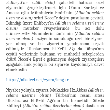
Ehlibeyti'ne salât etsin)
şahadeti hatırası özel
ziyaretini gerçekleştirmek için O’nun Kardeşi ve
Amcası oğlu Müminlerin Emîri’nin
(Allah'ın selâmı
üzerine olsun)
şehri Necef’e doğru pusulasını çevirdi.
Bilindiği üzere Ehlibeyt’in
(Allah'ın selâmı üzerlerine
olsun)
muteber rivayetlerinde bu acı dolu
münasebette Müminlerin Emîri’nin
(Allah'ın selâmı
üzerine olsun)
taziyenin sunulduğu özel bir ziyaret
yer almış ve bu ziyaretin yapılmasına teşvik
edilmiştir. Uluslararası El-Kefîl Ağı da Dünya’nın
çeşitli yerlerinde bulunan ve muhtelif sebeplerden
ötürü Necef-i Eşref’e gelemeyen değerli ziyaretçileri
aşağıdaki link yoluyla bu ziyarete kaydolmaya davet
etmektedir:
https://alkafeel.net/zyara/lang-tr
Niyabet yoluyla ziyaret, Mukaddes Hz.Abbas
(Allah'ın
selâmı üzerine olsun)
Türbesi’nin resmi sitesi
Uluslararası El-Kefîl Ağı’nın bir hizmetidir. Sitede
Ehlibeyt
(Allah'ın selâmı üzerlerine olsun)
dostlarına