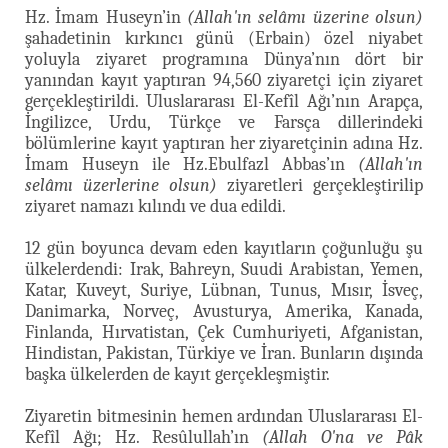
Hz. İmam Huseyn’in
(Allah'ın selâmı üzerine olsun)
şahadetinin kırkıncı günü (Erbain) özel niyabet
yoluyla ziyaret programına Dünya’nın dört bir
yanından kayıt yaptıran 94,560 ziyaretçi için ziyaret
gerçekleştirildi. Uluslararası El-Kefîl Ağı’nın Arapça,
İngilizce, Urdu, Türkçe ve Farsça dillerindeki
bölümlerine kayıt yaptıran her ziyaretçinin adına Hz.
İmam Huseyn ile Hz.Ebulfazl Abbas’ın
(Allah'ın
selâmı üzerlerine olsun)
ziyaretleri gerçekleştirilip
ziyaret namazı kılındı ve dua edildi.
12 gün boyunca devam eden kayıtların çoğunluğu şu
ülkelerdendi: Irak, Bahreyn, Suudi Arabistan, Yemen,
Katar, Kuveyt, Suriye, Lübnan, Tunus, Mısır, İsveç,
Danimarka, Norveç, Avusturya, Amerika, Kanada,
Finlanda, Hırvatistan, Çek Cumhuriyeti, Afganistan,
Hindistan, Pakistan, Türkiye ve İran. Bunların dışında
başka ülkelerden de kayıt gerçekleşmiştir.
Ziyaretin bitmesinin hemen ardından Uluslararası El-
Kefîl Ağı; Hz. Resûlullah’ın
(Allah O'na ve Pâk