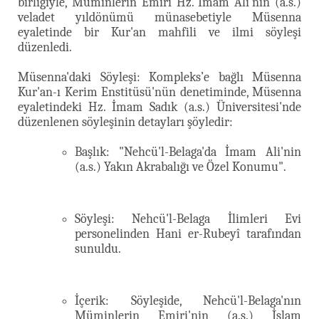
birliğiyle, Müminlerin Emiri Hz. İmam Ali'nin (a.s.)
veladet yıldönümü münasebetiyle Müsenna
eyaletinde bir Kur'an mahfili ve ilmi söyleşi
düzenledi.
Müsenna'daki Söyleşi: Kompleks’e bağlı Müsenna
Kur'an-ı Kerim Enstitüsü'nün denetiminde, Müsenna
eyaletindeki Hz. İmam Sadık (a.s.) Üniversitesi'nde
düzenlenen söyleşinin detayları şöyledir:
Başlık: "Nehcü'l-Belaga'da İmam Ali'nin
(a.s.) Yakın Akrabalığı ve Özel Konumu".
Söyleşi: Nehcü'l-Belaga İlimleri Evi
personelinden Hani er-Rubeyî tarafından
sunuldu.
İçerik: Söyleşide, Nehcü'l-Belaga'nın
Müminlerin Emiri'nin (a.s.) İslam