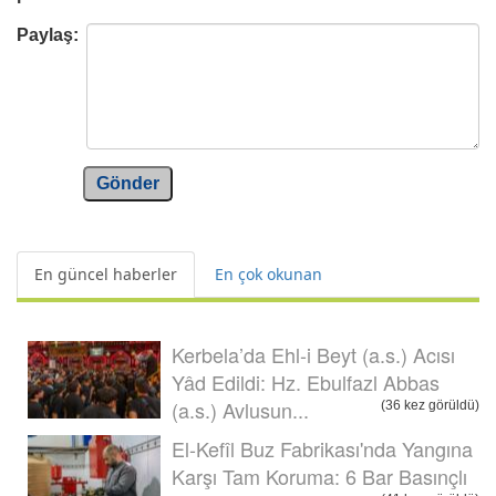
Paylaş:
Gönder
En güncel haberler
En çok okunan
Kerbela’da Ehl-i Beyt (a.s.) Acısı
Yâd Edildi: Hz. Ebulfazl Abbas
(a.s.) Avlusun...
(36 kez görüldü)
El-Kefîl Buz Fabrikası'nda Yangına
Karşı Tam Koruma: 6 Bar Basınçlı