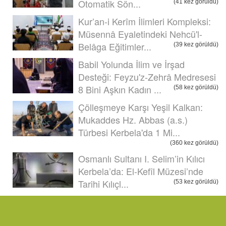
Otomatik Sön...
(41 kez görüldü)
Kur’an-i Kerîm İlimleri Kompleksi:
Müsennâ Eyaletindeki Nehcü'l-
Belâga Eğitimler...
(39 kez görüldü)
Babil Yolunda İlim ve İrşad
Desteği: Feyzu'z-Zehrâ Medresesi
8 Bini Aşkın Kadın ...
(58 kez görüldü)
Çölleşmeye Karşı Yeşil Kalkan:
Mukaddes Hz. Abbas (a.s.)
Türbesi Kerbela'da 1 Mi...
(360 kez görüldü)
Osmanlı Sultanı I. Selim’in Kılıcı
Kerbela’da: El-Kefîl Müzesi’nde
Tarihi Kılıçl...
(53 kez görüldü)