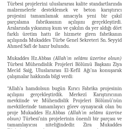
Türbesi projelerini uluslararası kalite standartlarında
malzemelerle desteklemek ve beton karıştırıcı
projesini tamamlamak amacıyla yeni bir çakıl
parçalama fabrikasının açılışını gerçekleştirdi.
Aralarında yıkanmış kum ve çakılın da yer aldığı dört
farklı üretim hattı ile hizmete giren fabrikanın
açılışında Mukaddes Türbe Genel Sekreteri Sn. Seyyid
Ahmed Safî de hazır bulundu.
Mukaddes Hz.Abbas
(Allah'ın selâmı üzerine olsun)
Türbesi Mühendislik Projeleri Bölümü Başkanı Ziya
Mecîd Saiğ, Uluslararası El-Kefîl Ağı’na konuşarak
çalışmalar hakkında bilgi verdi:
“Allah’a hamdolsun bugün Kırıcı Fabrika projesinin
açılışını gerçekleştirdik. Merkezî Karıştırıcının
mevkiinde ve Mühendislik Projeleri Bölümü’nün
mevkiilerinde tamamlayıcı görev oynayacak olan bu
proje Mukaddes Hz.Abbas
(Allah'ın selâmı üzerine
olsun)
Türbesi’nin projelerinin önemli bir parçası ve
tamamlayıcısı niteliğindedir. Zira Mukaddes