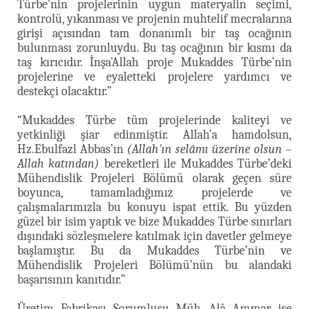
Türbe’nin projelerinin uygun materyalin seçimi,
kontrolü, yıkanması ve projenin muhtelif mecralarına
girişi açısından tam donanımlı bir taş ocağının
bulunması zorunluydu. Bu taş ocağının bir kısmı da
taş kırıcıdır. İnşa’Allah proje Mukaddes Türbe’nin
projelerine ve eyaletteki projelere yardımcı ve
destekçi olacaktır.”
“Mukaddes Türbe tüm projelerinde kaliteyi ve
yetkinliği şiar edinmiştir. Allah’a hamdolsun,
Hz.Ebulfazl Abbas’ın
(Allah'ın selâmı üzerine olsun –
Allah katından)
bereketleri ile Mukaddes Türbe’deki
Mühendislik Projeleri Bölümü olarak geçen süre
boyunca, tamamladığımız projelerde ve
çalışmalarımızla bu konuyu ispat ettik. Bu yüzden
güzel bir isim yaptık ve bize Mukaddes Türbe sınırları
dışındaki sözleşmelere katılmak için davetler gelmeye
başlamıştır. Bu da Mukaddes Türbe’nin ve
Mühendislik Projeleri Bölümü’nün bu alandaki
başarısının kanıtıdır.”
Üretim Fabrikası Sorumlusu Müh. Alâ Ammar ise