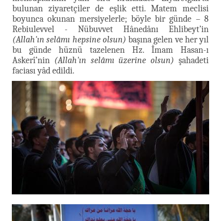
bulunan ziyaretçiler de eşlik etti. Matem meclisi
boyunca okunan mersiyelerle; böyle bir günde – 8
Rebiulevvel - Nübuvvet Hânedânı Ehlibeyt’in
(Allah'ın selâmı hepsine olsun)
başına gelen ve her yıl
bu günde hüznü tazelenen Hz. İmam Hasan-ı
Askerî’nin
(Allah'ın selâmı üzerine olsun)
şahadeti
faciası yâd edildi.