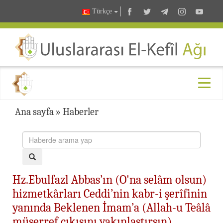
Türkçe
Ana sayfa
»
Haberler
Hz.Ebulfazl Abbas’ın (O'na selâm olsun)
hizmetkârları Ceddi’nin kabr-i şerîfinin
yanında Beklenen İmam’a (Allah-u Teâlâ
müşerref çıkışını yakınlaştırsın)