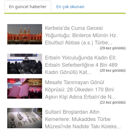
En güncel haberler
En çok okunan
Kerbela’da Cuma Gecesi
Yoğunluğu: Binlerce Mümin Hz.
Ebulfazl Abbas (a.s.) Türbe...
(29 kez görüldü)
Erbaîn Yolculuğunda Kadın Eli:
Erbaîn Seferberliğine 4 Bin 489
Kadın Gönüllü Kat...
(20 kez görüldü)
Mesafe Tanımayan Gönül
Köprüsü: 28 Ülkeden 170 Bini
Aşkın Kişi Adına Erbaîn’de N...
(22 kez görüldü)
Sultanî Broşlardan Altın
Kemerlere: Mukaddes Türbe
Müzesi'nde Nadide Takı Koleks...