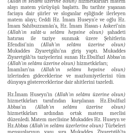
(Allah'ın selâmı üzerine olsun)
hizmetkârları matem
alayı matem yürüyüşü başlattı. Bu tarihte yaşanan
faciaya dair şiirler ve sloganlar eşliğinde ilerleyen
matem alayı; Ceddi Hz. İmam Huseyn’e ve oğlu Hz.
İmam Sahibuzzamân’a, Hz. İmam Hasan-ı Askerî’nin
(Allah'ın salât-u selâmı hepsine olsun)
şahadeti
hatırası ile taziye sunmak üzere Şehitlerin
Efendisi’nin
(Allah'ın selâmı üzerine olsun)
Mukaddes Ziyaretgâhı’na giriş yaptı. Mukaddes
Ziyaretgâh’ta taziyelerini sunan Hz.Ebulfazl Abbas’ın
(Allah'ın selâmı üzerine olsun)
hizmetkârları;
İmamları’na
(Allah'ın selâmı hepsine olsun)
izlerinden gideceklerine ve mazlumiyetlerini tüm
dünyaya göstereceklerine dair ahitlerini tazeledi.
Hz.İmam Huseyn’in
(Allah'ın selâmı üzerine olsun)
hizmetkârları tarafından karşılanan Hz.Ebulfazl
Abbas’ın
(Allah'ın selâmı üzerine olsun)
hizmetkârları ardından ortak matem meclisi
düzenledi. Matem meclisine Mukaddes Hz. Huseyn ve
Hz.Abbas
(Allah'ın selâmı üzerlerine olsun)
Türbeleri
mensuplarının yanı sıra Mukaddes Ziyaretgâh’ta