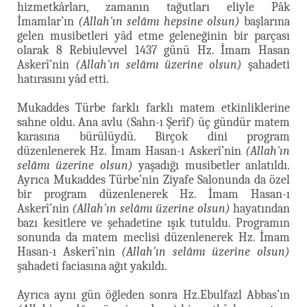
hizmetkârları, zamanın tağutları eliyle Pâk
İmamlar’ın
(Allah'ın selâmı hepsine olsun)
başlarına
gelen musibetleri yâd etme geleneğinin bir parçası
olarak 8 Rebiulevvel 1437 günü Hz. İmam Hasan
Askerî’nin
(Allah'ın selâmı üzerine olsun)
şahadeti
hatırasını yâd etti.
Mukaddes Türbe farklı farklı matem etkinliklerine
sahne oldu. Ana avlu (Sahn-ı Şerîf) üç gündür matem
karasına bürülüydü. Birçok dini program
düzenlenerek Hz. İmam Hasan-ı Askerî’nin
(Allah'ın
selâmı üzerine olsun)
yaşadığı musibetler anlatıldı.
Ayrıca Mukaddes Türbe’nin Ziyafe Salonunda da özel
bir program düzenlenerek Hz. İmam Hasan-ı
Askerî’nin
(Allah'ın selâmı üzerine olsun)
hayatından
bazı kesitlere ve şehadetine ışık tutuldu. Programın
sonunda da matem meclisi düzenlenerek Hz. İmam
Hasan-ı Askerî’nin
(Allah'ın selâmı üzerine olsun)
şahadeti faciasına ağıt yakıldı.
Ayrıca aynı gün öğleden sonra Hz.Ebulfazl Abbas’ın