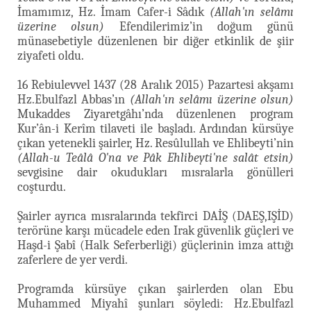
İmamımız, Hz. İmam Cafer-i Sâdık
(Allah'ın selâmı
üzerine olsun)
Efendilerimiz’in doğum günü
münasebetiyle düzenlenen bir diğer etkinlik de şiir
ziyafeti oldu.
16 Rebiulevvel 1437 (28 Aralık 2015) Pazartesi akşamı
Hz.Ebulfazl Abbas’ın
(Allah'ın selâmı üzerine olsun)
Mukaddes Ziyaretgâhı’nda düzenlenen program
Kur’ân-i Kerîm tilaveti ile başladı. Ardından kürsüye
çıkan yetenekli şairler, Hz. Resûlullah ve Ehlibeyti’nin
(Allah-u Teâlâ O'na ve Pâk Ehlibeyti'ne salât etsin)
sevgisine dair okudukları mısralarla gönülleri
coşturdu.
Şairler ayrıca mısralarında tekfirci DAİŞ (DAEŞ,IŞİD)
terörüne karşı mücadele eden Irak güvenlik güçleri ve
Haşd-i Şabî (Halk Seferberliği) güçlerinin imza attığı
zaferlere de yer verdi.
Programda kürsüye çıkan şairlerden olan Ebu
Muhammed Miyahî şunları söyledi: Hz.Ebulfazl