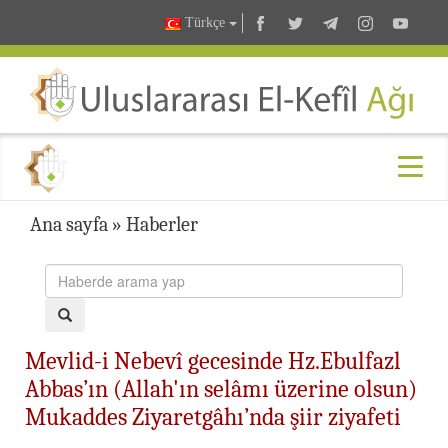
Türkçe
Ana sayfa
»
Haberler
Mevlid-i Nebevî gecesinde Hz.Ebulfazl
Abbas’ın (Allah'ın selâmı üzerine olsun)
Mukaddes Ziyaretgâhı’nda şiir ziyafeti