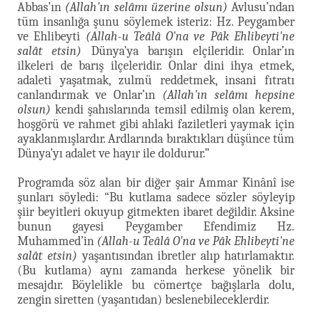
Abbas’ın
(Allah'ın selâmı üzerine olsun)
Avlusu’ndan
tüm insanlığa şunu söylemek isteriz: Hz. Peygamber
ve Ehlibeyti
(Allah-u Teâlâ O'na ve Pâk Ehlibeyti'ne
salât etsin)
Dünya’ya barışın elçileridir. Onlar’ın
ilkeleri de barış ilçeleridir. Onlar dini ihya etmek,
adaleti yaşatmak, zulmü reddetmek, insani fıtratı
canlandırmak ve Onlar’ın
(Allah'ın selâmı hepsine
olsun)
kendi şahıslarında temsil edilmiş olan kerem,
hoşgörü ve rahmet gibi ahlaki faziletleri yaymak için
ayaklanmışlardır. Ardlarında bıraktıkları düşünce tüm
Dünya’yı adalet ve hayır ile doldurur.”
Programda söz alan bir diğer şair Ammar Kinânî ise
şunları söyledi: “Bu kutlama sadece sözler söyleyip
şiir beyitleri okuyup gitmekten ibaret değildir. Aksine
bunun gayesi Peygamber Efendimiz Hz.
Muhammed’in
(Allah-u Teâlâ O'na ve Pâk Ehlibeyti'ne
salât etsin)
yaşantısından ibretler alıp hatırlamaktır.
(Bu kutlama) aynı zamanda herkese yönelik bir
mesajdır. Böylelikle bu cömertçe bağışlarla dolu,
zengin siretten (yaşantıdan) beslenebileceklerdir.