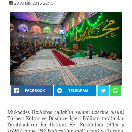
28 Aralık 2015 22:15
FACEBOOK
TELEGRAM
Mukaddes Hz.Abbas
(Allah'ın selâmı üzerine olsun)
Türbesi Kültür ve Düşünce İşleri Bölümü tarafından
Yaratılanların En Üstünü Hz. Resûlullah
(Allah-u
Teâlâ O'na ve Pâk Ehlibeyti'ne salât etsin)
ve Torunu,