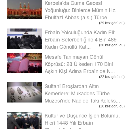
Kerbela’da Cuma Gecesi
Yoğunluğu: Binlerce Mümin Hz.
Ebulfazl Abbas (a.s.) Türbe...
(29 kez görüldü)
Erbaîn Yolculuğunda Kadın Eli:
Erbaîn Seferberliğine 4 Bin 489
Kadın Gönüllü Kat...
(20 kez görüldü)
Mesafe Tanımayan Gönül
Köprüsü: 28 Ülkeden 170 Bini
Aşkın Kişi Adına Erbaîn’de N...
(22 kez görüldü)
Sultanî Broşlardan Altın
Kemerlere: Mukaddes Türbe
Müzesi'nde Nadide Takı Koleks...
(16 kez görüldü)
Kültür ve Düşünce İşleri Bölümü,
Hicri 1448 Yılı Erbaîn