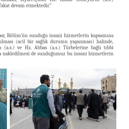
fakat devam etmektedir.”
bbar, Bölüm'ün sunduğu insani hizmetlerin kapsamına
ulması (acil bir sağlık durumu yaşanması) halinde,
(a.s.) ve Hz. Abbas (a.s.) Türbelerine bağlı tıbbi
la nakledilmesi de sunduğumuz bu insani hizmetlerin