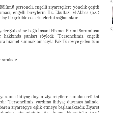
K
lümü personeli, engelli ziyaretçilere yönelik çeşitli
acı, engelli bireylerin Hz. Ebulfazl el-Abbas (a.s.)
lay bir şekilde eda etmelerini sağlamaktır.
K
eler Şubesi'ne bağlı İnsani Hizmet Birimi Sorumlusu
 hakkında şunları söyledi: "Personelimiz, engelli
onlara hizmet sunmak amacıyla Pâk Türbe’ye giden tüm
 sıraladı:
, yardıma ihtiyaç duyan ziyaretçilere sunulan refakat
rdı: "Personelimiz, yardıma ihtiyaç duyması halinde,
ibaren ziyaretçiye eşlik etmeye başlamaktadır. Ziyaret
dından, ziyaretçinin Hz. İmam Hüseyin'in (a.s.)