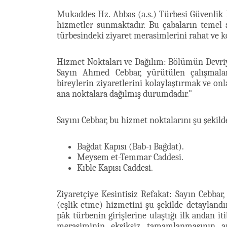
Mukaddes Hz. Abbas (a.s.) Türbesi Güvenlik Bö
hizmetler sunmaktadır. Bu çabaların temel am
türbesindeki ziyaret merasimlerini rahat ve ko
Hizmet Noktaları ve Dağılım: Bölümün Devriy
Sayın Ahmed Cebbar, yürütülen çalışmalar
bireylerin ziyaretlerini kolaylaştırmak ve 
ana noktalara dağılmış durumdadır."
Sayını Cebbar, bu hizmet noktalarını şu şekilde
Bağdat Kapısı (Bab-ı Bağdat).
Meysem et-Temmar Caddesi.
Kıble Kapısı Caddesi.
Ziyaretçiye Kesintisiz Refakat: Sayın Cebbar
(eşlik etme) hizmetini şu şekilde detaylandı
pâk türbenin girişlerine ulaştığı ilk andan it
merasiminin eksiksiz tamamlanmasının ar