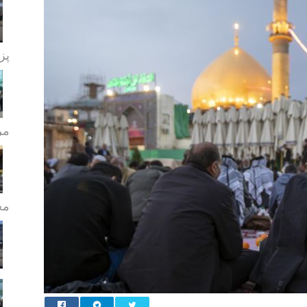
پز
مر
مج