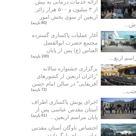
ارائه خدمات درمانی به بیش
از ۳ میلیون و ۵۰۰ هزار زائر
اربعین از سوی بخش امور
ش...
(60 بازدید)
آغاز عملیات پاکسازی گسترده
مجتمع حضرت ابوالفضل
العباس (ع) پس از پایان
اسم اربع...
(100 بازدید)
برگزاری جشنواره سالانه
"زائران اربعین از کشورهای
آفریقایی" در سالن امام حسن
تب...
(72 بازدید)
اجرای پویش پاکسازی اطراف
آستان مقدس عباسی پس از
پایان مراسم اربعین...
(61 بازدید)
اختصاص ناوگان آستان مقدس
عباسی برای بازگرداندن