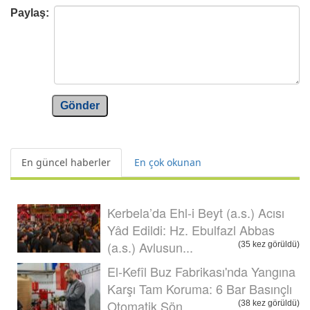
Paylaş:
Gönder
En güncel haberler
En çok okunan
Kerbela’da Ehl-i Beyt (a.s.) Acısı
Yâd Edildi: Hz. Ebulfazl Abbas
(a.s.) Avlusun...
(35 kez görüldü)
El-Kefîl Buz Fabrikası'nda Yangına
Karşı Tam Koruma: 6 Bar Basınçlı
Otomatik Sön...
(38 kez görüldü)