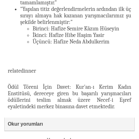
tamamlamıştır."
"Yapılan titiz değerlendirmelerin ardından ilk üç
sırayı almaya hak kazanan yarışmacılarımız şu
şekilde belirlenmiştir:"
Birinci: Hafîze Semire Kâzım Hüseyin
İkinci: Hafîze Hibe Haşim Yasir
Üçüncü: Hafîze Neda Abdulkerim
relatedinner
Ödül Töreni İçin Davet: Kur'an-ı Kerim Kadın
Enstitüsü, dereceye giren bu başarılı yarışmacıları
ödüllerini teslim almak üzere Necef-i Eşref
eyaletindeki merkez binasına davet etmektedir.
Okur yorumları