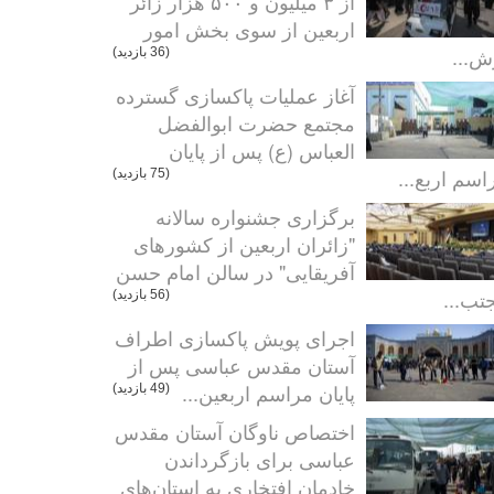
از ۳ میلیون و ۵۰۰ هزار زائر
اربعین از سوی بخش امور
ش...
(36 بازدید)
آغاز عملیات پاکسازی گسترده
مجتمع حضرت ابوالفضل
العباس (ع) پس از پایان
اسم اربع...
(75 بازدید)
برگزاری جشنواره سالانه
"زائران اربعین از کشورهای
آفریقایی" در سالن امام حسن
تب...
(56 بازدید)
اجرای پویش پاکسازی اطراف
آستان مقدس عباسی پس از
پایان مراسم اربعین...
(49 بازدید)
اختصاص ناوگان آستان مقدس
عباسی برای بازگرداندن
خادمان افتخاری به استان‌های