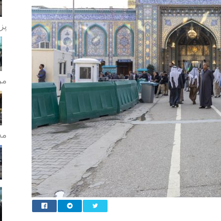
پز
مر
مج